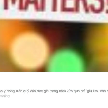
góp ý đáng trân quý của độc giả trong năm vừa qua để “giữ lửa” cho 
Tình
eading
cảm
của