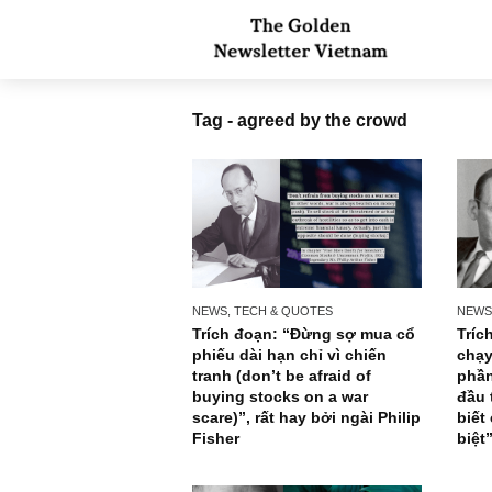
Tag - agreed by the crowd
NEWS, TECH & QUOTES
Trích đoạn: “Đừng sợ mua cổ
phiếu dài hạn chỉ vì chiến
tranh (don’t be afraid of
buying stocks on a war
scare)”, rất hay bởi ngài Philip
Fisher