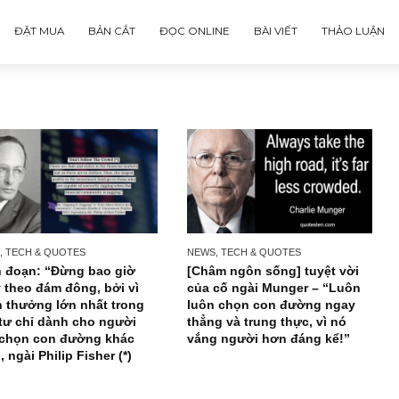
ĐẶT MUA
BẢN CẮT
ĐỌC ONLINE
BÀI VIẾT
NEWS, TECH & QUOTES
NEWS, TECH & QUOTES
Trích đoạn: “Đừng bao giờ
[Châm ngôn sống] tuy
chạy theo đám đông, bởi vì
của cố ngài Munger 
phần thưởng lớn nhất trong
luôn chọn con đườn
đầu tư chỉ dành cho người
thẳng và trung thực, 
biết chọn con đường khác
vắng người hơn đáng
biệt”, ngài Philip Fisher (*)