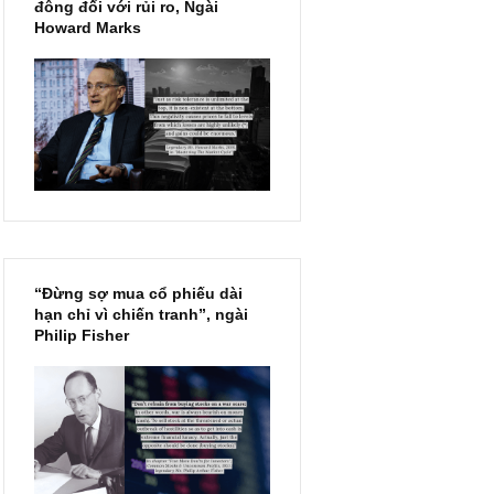
Chu kỳ trong thái độ của đám
đông đối với rủi ro, Ngài
Howard Marks
“Đừng sợ mua cổ phiếu dài
hạn chỉ vì chiến tranh”, ngài
Philip Fisher