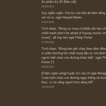
Bài viết gần đây nhất
[Châm ngôn sống] “Làm sao để trở nên
kỷ luật chuẩn bị từng bước một cho nh
spurts”; rồi đến cuối đời, nếu người n
thì ắt sẽ trở nên giàu có (*)” – cố ngài
05/06/2026
Ấn phẩm Kỳ 82 (Bản cắt)
08/05/2026
Suy ngẫm ngắn: Chu kỳ của thái độ đá
với rủi ro, ngài Howard Marks
10/04/2026
Trích đoạn: “Đừng sợ mua cổ phiếu dài
chiến tranh (don’t be afraid of buying s
scare)”, rất hay bởi ngài Philip Fisher
27/03/2026
Trích đoạn: “Đừng bao giờ chạy theo 