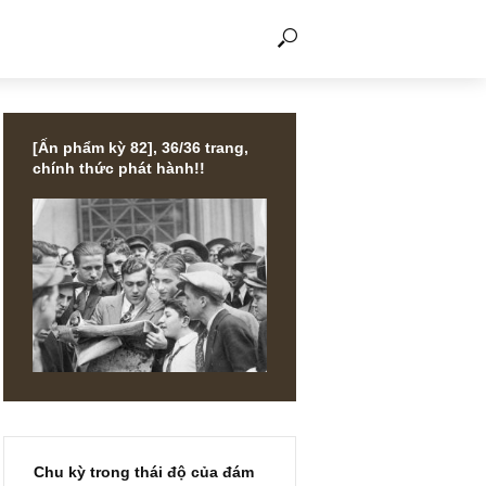
THẢO LUẬN
[Ấn phẩm kỳ 82], 36/36 trang,
chính thức phát hành!!
ệt vời
– “Luôn
g ngay
vì nó
 kể!”