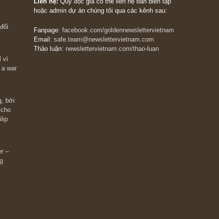
The Golden Newsletter Vietnam
là ấn phẩm đầu
giá trị đầu tiên và duy nhất tại Việt Nam dành cho
 giàu có? Hãy
nhà đầu tư cá nhân. Chúng tôi cam kết đưa đến 
ững cú “fast
đầu tư triết lý đầu tư giá trị nguyên bản, những
ào xứng đáng,
khuyến nghị chất lượng cao và các quan điểm độ
 Charlie Munger
lập và thực tế nhất về thị trường tài chính Việt N
Liên hệ:
Quý độc giả có thể liên hệ ban biên tập
hoặc admin dự án chúng tôi qua các kênh sau:
m đông đối
Fanpage:
facebook.com/goldennewslettervietnam
Email:
safe.team@newslettervietnam.com
Thảo luận:
newslettervietnam.com/thao-luan
 hạn chỉ vì
tocks on a war
đám đông, bởi