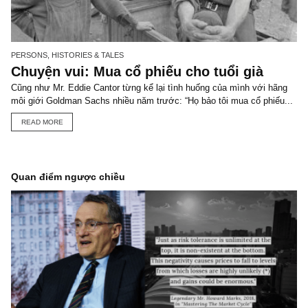
PERSONS, HISTORIES & TALES
Trích đoạn: Ngài Michael Burry buộc phả
trở thành NĐT giá trị vì không còn lựa
chọn nào khác
Tổng hợp lại từ ấn phẩm XXIII – ấn phẩm về sự cô độc trên con
đường đầu tư giá trị – đã phát hành T6.2019 và ấn phẩm 36 () Đặt.
READ MORE