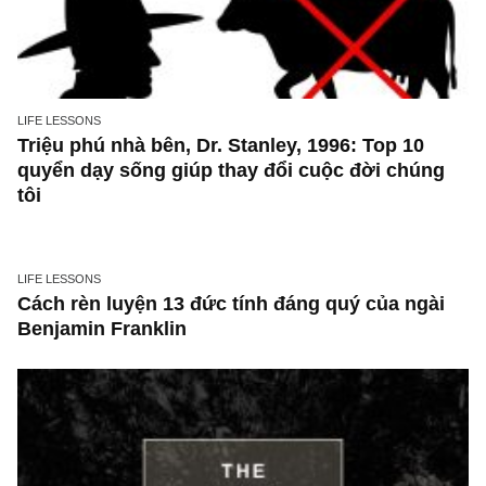
quan trọng của việc siêng năng đi thực địa
trước khi đầu tư vào bất cứ đâu
PERSONS, HISTORIES & TALES
Những thương vụ bán khống thảm họa nhất 
giới fund managers Hoa Kỳ, vì sao bán khốn
không dễ dàng và lợi nhuận cao như các NĐ