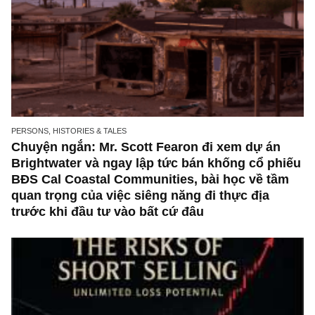
một sai lầm thống kê căn bản nhất của giới 
tư
Nhân vật, lịch sử & câu chuyện
PERSONS, HISTORIES & TALES
Chuyện ngắn: Mr. Scott Fearon bàn về bẫy c