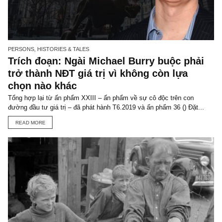
STOCK ANALYSIS
ACB: Chất lượng và giá cả
Có thể nói, NHTMCP Á Châu (HNX: ACB) là một trong những ngâ
hàng tư nhân được đánh giá rộng rãi về chất lượng tài sản tốt nhấ
đồng thời...
READ MORE