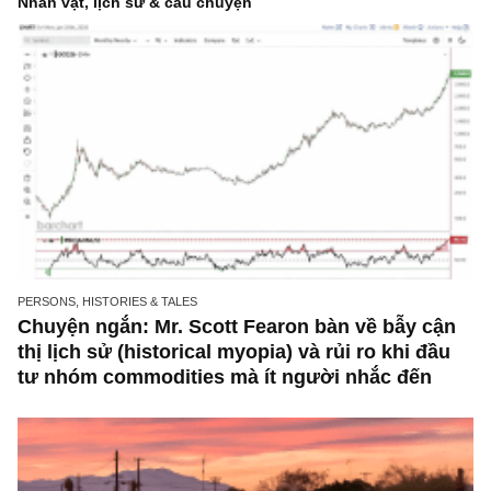
CONTRARIAN VIEW
Rủi ro của việc tiêu cực đến mức không dám
đầu tư (the risk of not investing)
CONTRARIAN VIEW
Vì sao việc nhận định rằng sau non 17 năm k
từ 2007 VN-Index không thể vượt 1200 điểm 