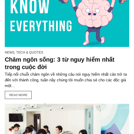
đường khác biệt”, ngài Philip Fisher (*)
@Lời khuyên của ngài Philip Fisher trích trong Bản đặc biệt Tiểu 
NĐT giá trị huyền thoại: Đặt mua lại các ấn phẩm đầu tư giá trị đầu
READ MORE
Bài viết ngẫu nhiên
NEWS, TECH & QUOTES