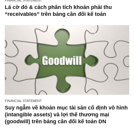
LIFE LESSONS
Thẻ điểm nội tâm (The Inner Scorecard): Bài
từ cha ngài Buffett và triết gia Emerson
Đọc hiểu BCTC
FINANCIAL STATEMENT