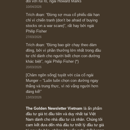
Ấn phẩm lẻ Kỳ 81 đến 83
Ấn phẩm cũ Kỳ 78 đến 80