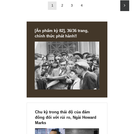
Báo cáo điều tra xuất sắc của Hindenburg
Research buộc tội Gautam Adani – tỷ phú gi
nhất Ấn Độ – đang thực hiện hệ thống lừa đ
lớn nhất thế kỷ (*)
FINANCIAL STATEMENT
Lá cờ đỏ & cách phân tích khoản phải thu