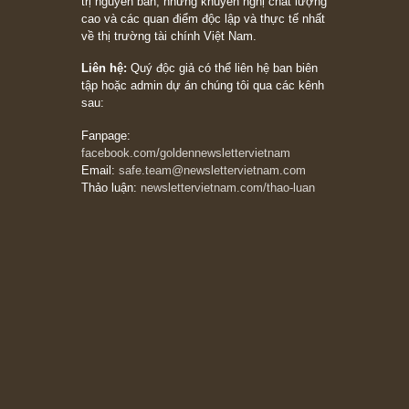
Subscribe ngay (*)
Bài viết gần đây nhất
[Châm ngôn sống] “Làm sao để trở nên giàu