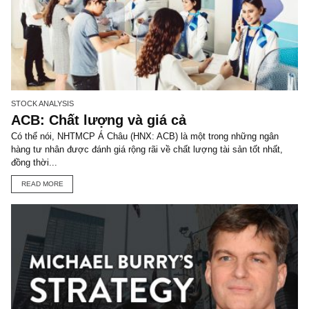
Châm ngôn sống: 3 từ nguy hiểm nhất
trong cuộc đời
Tiếp nối chuỗi châm ngôn về những câu nói nguy hiểm nhất cản tr
đến với thành công, tuần nầy chúng tôi muốn chia sẻ cho các độc 
một...
READ MORE