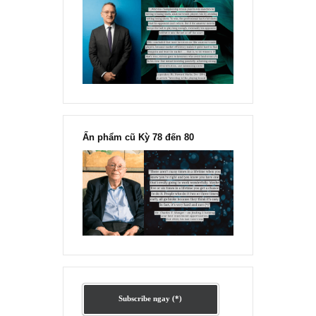
1
2
3
4
[Ấn phẩm kỳ 82], 36/36 trang,
chính thức phát hành!!
Chu kỳ trong thái độ của đám
đông đối với rủi ro, Ngài Howard