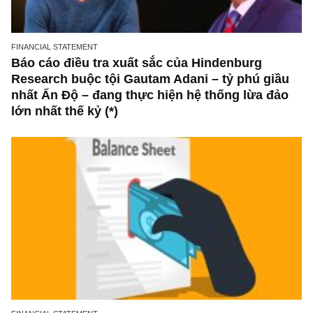
tôi
LIFE LESSONS
Cách rèn luyện 13 đức tính đáng quý của ngà
Benjamin Franklin