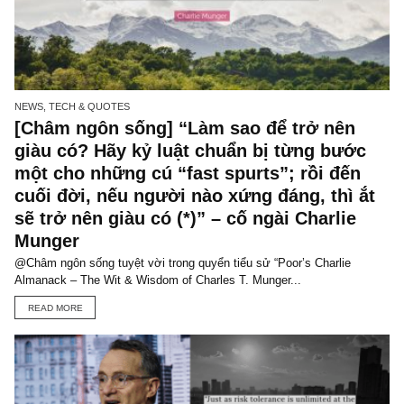
NEWS, TECH & QUOTES
[Châm ngôn sống] “Làm sao để trở nên
giàu có? Hãy kỷ luật chuẩn bị từng bướ
một cho những cú “fast spurts”; rồi đến
cuối đời, nếu người nào xứng đáng, thì 
sẽ trở nên giàu có (*)” – cố ngài Charlie
Munger
@Châm ngôn sống tuyệt vời trong quyển tiểu sử “Poor’s Charlie
Almanack – The Wit & Wisdom of Charles T. Munger...
READ MORE