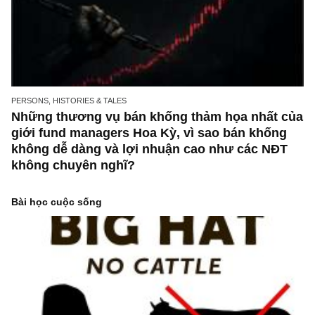
thị lịch sử (historical myopia) và rủi ro khi đầ
tư nhóm commodities mà ít người nhắc đến
PERSONS, HISTORIES & TALES
Chuyện ngắn: Mr. Scott Fearon đi xem dự án
Brightwater và ngay lập tức bán khống cổ ph
BĐS Cal Coastal Communities, bài học về tầ