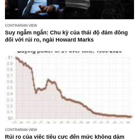
PERSONS, HISTORIES & TALES
Chuyện vui: Mua cổ phiếu cho tuổi già
Cũng như Mr. Eddie Cantor từng kể lại tình huống của mình với h
môi giới Goldman Sachs nhiều năm trước: “Họ bảo tôi mua cổ phiế
READ MORE
Quan điểm ngược chiều