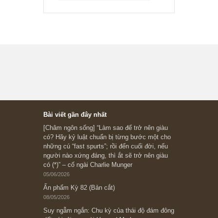
Marks
“Đừng sợ mua cổ phiếu dài hạn
chỉ vì chiến tranh”, ngài Philip
Fisher