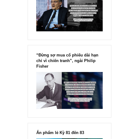
“receivables” trên bảng cân đối kế toán
FINANCIAL STATEMENT
Suy ngẫm về khoản mục tài sản cố định vô h
(intangible assets) và lợi thế thương mại
(goodwill) trên bảng cân đối kế toán DN