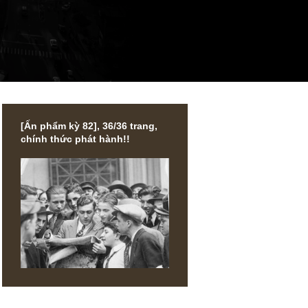
[Ấn phẩm kỳ 82], 36/36 trang,
chính thức phát hành!!
ủa
ủi ro,
tude
ket Cycles
n phẩm đầu