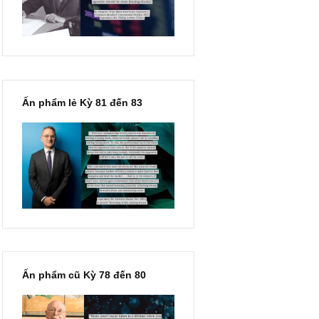
 tư
hạn chỉ vì chiến tranh”, ngài
m Kỳ 77 –
Philip Fisher
& tầm
ard
cá
D,
gia
Nam?
Ấn phẩm lẻ Kỳ 81 đến 83
HKEX
 BYD,
cố ngài