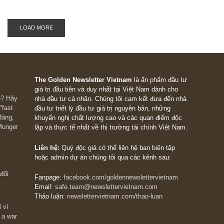
chiều trích trong ấn phẩm đầu tư giá trị kỳ 52
T11.2021: @S.A.F.E: Đúng như đã hứa với m
giả cách đây không lâu...
CONTRARIAN VIEW
Vì sao trái phiếu doanh n
đảm bảo bằng chính cổ ph
công ty đứng sau là “tấn t
cười” duy nhất tại Việt N
(đăng lại)
(Cập nhật T4/2022) Sau vụ án bị khởi tố của 
Tân Hoàng Minh thời gian vừa qua liên quan đ
danh “Lừa đảo chiếm đoạt tài sản” khi huy độn
phiếu doanh...
LOAD MORE