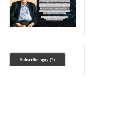
gồm
ủa các
cách
Ấn phẩm cũ Kỳ 78 đến 80
lỗ dài
T4/2023:
n và duy
 kỳ
lầm
trích từ
Subscribe ngay (*)
phẩm đầu