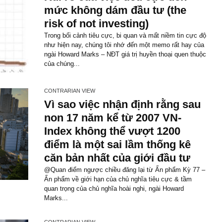
tư giá trị đầu...
CONTRARIAN VIEW
Rủi ro của việc tiêu cực đ
mức không dám đầu tư (t
risk of not investing)
Trong bối cảnh tiêu cực, bi quan và mất niềm 
như hiện nay, chúng tôi nhớ đến một memo rấ
ngài Howard Marks – NĐT giá trị huyền thoại 
của chúng...
CONTRARIAN VIEW
Vì sao việc nhận định rằn
non 17 năm kể từ 2007 VN
Index không thể vượt 120
điểm là một sai lầm thống