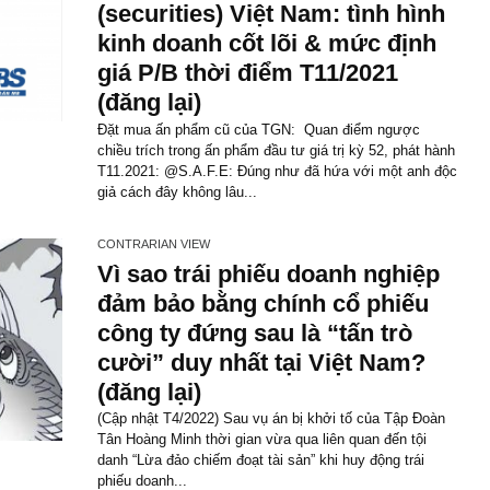
toán của Credit Suisse G
AG và giải thích về CDS (
lại)
(Cập nhật T3/2023 dựa trên Form 20-F FY20
Filings của NYSE: CS) Các ý kiến kiểm toán 
(critical audit matters – CAM) của PwC: về vi
giá các...
CONTRARIAN VIEW
Suy nghĩ của chúng tôi về
phiếu ngành chứng khoán
(securities) Việt Nam: tình
kinh doanh cốt lõi & mức 
giá P/B thời điểm T11/202
(đăng lại)
Đặt mua ấn phẩm cũ của TGN: Quan điểm n