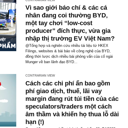
căn bản nhất của giới đầu
@Quan điểm ngược chiều đăng lại từ Ấn phẩ
Ấn phẩm về giới hạn của chủ nghĩa tiêu cực 
quan trọng của chủ nghĩa hoài nghi, ngài How
Marks...
CONTRARIAN VIEW
Vì sao giới báo chí & các 
nhân đang coi thường BY
một tay chơi “low-cost
producer” đích thực, vừa 
nhập thị trường EV Việt 
@Tổng hợp và nghiên cứu nhiều tài liệu từ 
Filings, websites & bài báo về công nghệ của
đồng thời lược dịch nhiều bài phỏng vấn của 
Munger về ban lãnh đạo BYD...
CONTRARIAN VIEW