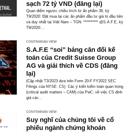
tư giá trị đầu tiên và duy nhất tại Việt Nam –
********** @S.A...
CONTRARIAN VIEW
Công cụ phái sinh (derivat
thứ “vũ kh.í tài chính hàng
theo ngài Buffett, và nhữ
gương như Nam Phan bị 
sạch 72 tỷ VND (đăng lại)
Quan điểm ngược chiều trích từ ấn phẩm 38,
T9/2020: Đặt mua lại các ấn phẩm đầu tư giá tr
và duy nhất tại Việt Nam – TGN: ********** @S
T9/2020:...
CONTRARIAN VIEW
S.A.F.E “soi” bảng cân đố