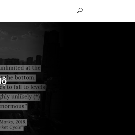
THẢO LUẬN
 thái độ
 ngài