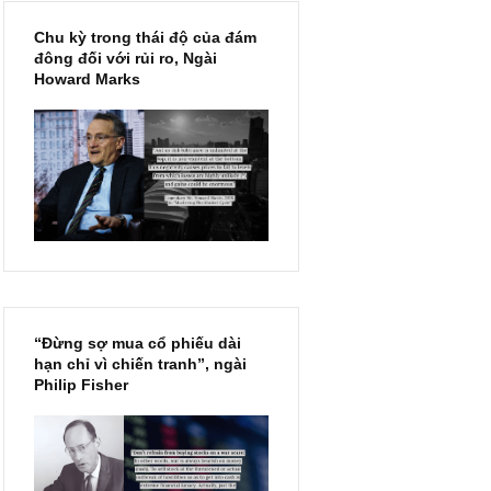
ến
he
Chu kỳ trong thái độ của đám
đông đối với rủi ro, Ngài
Howard Marks
tin cực độ
t hay của
quen thuộc
g sau
-
0
 kê
“Đừng sợ mua cổ phiếu dài