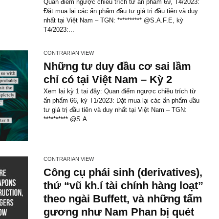
Cách các chi phí ẩn bao 
phí giao dịch, thuế, lãi vay
margin đang rút túi tiền c
speculators/traders một 
âm thầm và khiến họ thua 
hạn (!)
Quan điểm ngược chiều trích từ ấn phẩm 69, 
Đặt mua lại các ấn phẩm đầu tư giá trị đầu tiê
nhất tại Việt Nam – TGN: ********** @S.A.F.E,
T4/2023:...
CONTRARIAN VIEW
Những tư duy đầu cơ sai 
chỉ có tại Việt Nam – Kỳ 2
Xem lại kỳ 1 tại đây: Quan điểm ngược chiều 
ấn phẩm 66, kỳ T1/2023: Đặt mua lại các ấn 