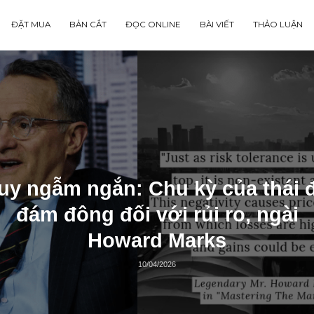
ĐẶT MUA
BẢN CẮT
ĐỌC ONLINE
BÀI VIẾT
Suy ngẫm ngắn: Chu kỳ của
đám đông đối với rủi ro,
Howard Marks
10/04/2026