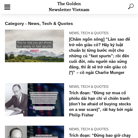
Category - News, Tech & Quotes
NEWS, TECH & QUOTES
[Châm ngôn sống] “Làm sao
trở nên giàu có? Hãy kỷ luật
chuẩn bị từng bước một cho
những cú “fast spurts”; rồi 
cuối đời, nếu người nào xứ
đáng, thì ắt sẽ trở nên giàu 
(*)” – cố ngài Charlie Munge
NEWS, TECH & QUOTES
Trích đoạn: “Đừng sợ mua c
phiếu dài hạn chỉ vì chiến tr
(don’t be afraid of buying st
on a war scare)”, rất hay bởi
Philip Fisher