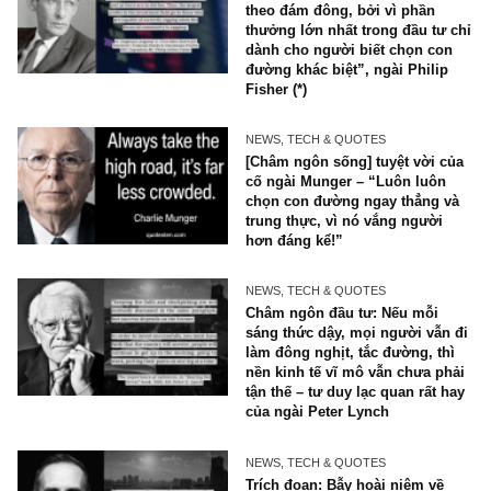
NEWS, TECH & QUOTES
Trích đoạn: “Đừng bao giờ 
theo đám đông, bởi vì phần
thưởng lớn nhất trong đầu t
dành cho người biết chọn c
đường khác biệt”, ngài Phili
Fisher (*)
NEWS, TECH & QUOTES
[Châm ngôn sống] tuyệt vời 
cố ngài Munger – “Luôn luô
chọn con đường ngay thẳng
trung thực, vì nó vắng ngườ
hơn đáng kể!”
NEWS, TECH & QUOTES
Châm ngôn đầu tư: Nếu mỗi
sáng thức dậy, mọi người vẫ
làm đông nghịt, tắc đường, t
nền kinh tế vĩ mô vẫn chưa 
tận thế – tư duy lạc quan rất