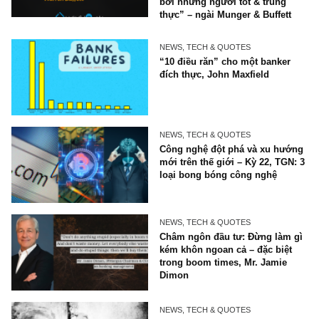
thực sự, ngài Philip Fisher (*
NEWS, TECH & QUOTES
Châm ngôn đầu tư hay: “Cu
đời sẽ vui vẻ và dễ dàng biế
nhiêu khi bạn vây quanh mì
bởi những người tốt & trung
thực” – ngài Munger & Buffet
NEWS, TECH & QUOTES
“10 điều răn” cho một banke
đích thực, John Maxfield
NEWS, TECH & QUOTES
Công nghệ đột phá và xu h
mới trên thế giới – Kỳ 22, T
loại bong bóng công nghệ