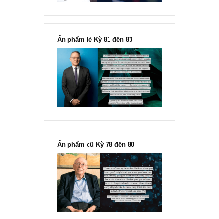
“Đừng sợ mua cổ phiếu dài hạn
chỉ vì chiến tranh”, ngài Philip
Fisher