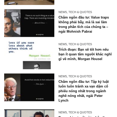
NEWS, TECH & QUOTES
Trích đoạn: Tư duy đầu cơ
timing sai lầm – chờ về một
giá tròn trĩnh nào đó (!)
NEWS, TECH & QUOTES
Công nghệ đột phá (disrupti
và xu hướng mới trên thế gi
Kỳ 21, TGN
NEWS, TECH & QUOTES
Châm ngôn đầu tư: Value tr
không phải bẫy, mà là sai l
trong phân tích của chúng ta
ngài Mohnish Pabrai
NEWS, TECH & QUOTES