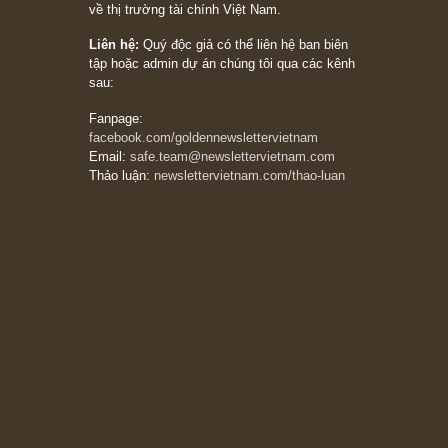
đối với rủi ro, ngài Howard Marks
10/04/2026
Trích đoạn: “Đừng sợ mua cổ phiếu dài hạn
chỉ vì chiến tranh (don’t be afraid of buying
stocks on a war scare)”, rất hay bởi ngài
Philip Fisher
27/03/2026
Trích đoạn: “Đừng bao giờ chạy theo đám
đông, bởi vì phần thưởng lớn nhất trong đầu
tư chỉ dành cho người biết chọn con đường
khác biệt”, ngài Philip Fisher (*)
20/03/2026
[Châm ngôn sống] tuyệt vời của cố ngài
Munger – “Luôn luôn chọn con đường ngay
thẳng và trung thực, vì nó vắng người hơn
đáng kể!”
13/03/2026
The Golden Newsletter Vietnam
là ấn phẩm