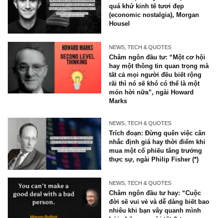
của ngài Peter Lynch
NEWS, TECH & QUOTES
Trích đoạn: Bẫy hoài niệm v
quá khứ kinh tế tươi đẹp
(economic nostalgia), Morga
Housel
NEWS, TECH & QUOTES
Châm ngôn đầu tư: “Một cơ 
hay một thông tin quan trọn
tất cả mọi người đều biết rộ
rãi thì nó sẽ khó có thể là m
món hời nữa”, ngài Howard
Marks
NEWS, TECH & QUOTES
Trích đoạn: Đừng quên việc 
nhắc định giá hay thời điểm 
mua một cổ phiếu tăng trưở