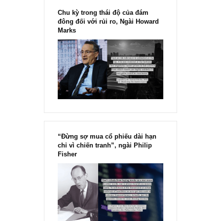
[Ấn phẩm kỳ 82], 36/36 trang,
chính thức phát hành!!
Chu kỳ trong thái độ của đám
đông đối với rủi ro, Ngài Howard
Marks