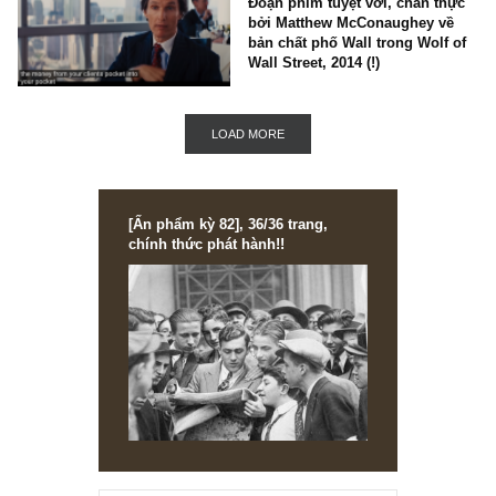
Trích đoạn: Bạn sẽ tốt hơn 
bạn ít quan tâm người khác 
gì về mình, Morgan Housel
NEWS, TECH & QUOTES
Châm ngôn đầu tư: Tập kỷ lu
luôn luôn tránh xa vạn dặm 
phiếu nóng nhất trong ngàn
nghề nóng nhất, ngài Peter
Lynch
NEWS, TECH & QUOTES
Đoạn phim tuyệt vời, chân t
bởi Matthew McConaughey v
bản chất phố Wall trong Wolf
Wall Street, 2014 (!)
LOAD MORE