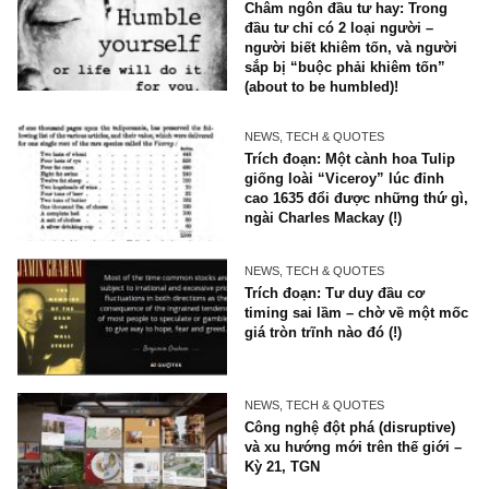
NEWS, TECH & QUOTES
Châm ngôn đầu tư: Đừng là
kém khôn ngoan cả – đặc bi
trong boom times, Mr. Jamie
Dimon
NEWS, TECH & QUOTES
Châm ngôn đầu tư hay: Tron
đầu tư chỉ có 2 loại người –
người biết khiêm tốn, và ng
sắp bị “buộc phải khiêm tốn
(about to be humbled)!
NEWS, TECH & QUOTES
Trích đoạn: Một cành hoa Tu
giống loài “Viceroy” lúc đỉn
cao 1635 đổi được những thứ
ngài Charles Mackay (!)