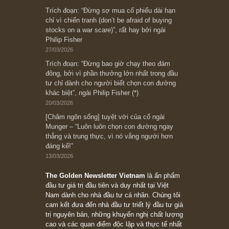
Subscribe ngay (*)
Bài viết gần đây nhất
[Châm ngôn sống] “Làm sao để trở nên giàu
có? Hãy kỷ luật chuẩn bị từng bước một cho
những cú “fast spurts”; rồi đến cuối đời, nếu
người nào xứng đáng, thì ắt sẽ trở nên giàu
có (*)” – cố ngài Charlie Munger
05/06/2026
Ấn phẩm Kỳ 82 (Bản cắt)
08/05/2026
Suy ngẫm ngắn: Chu kỳ của thái độ đám đông