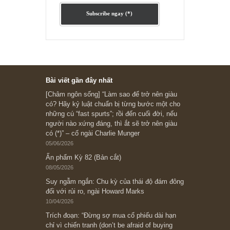
[Ấn phẩm kỳ 82], 36/36 trang,
chính thức phát hành!!
Chu kỳ trong thái độ của đám
đông đối với rủi ro, Ngài Howard
Marks