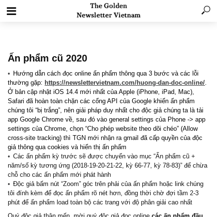
Ấn phẩm cũ 2020
Hướng dẫn cách đọc online ấn phẩm thông qua 3 bước và các l
thường gặp:
https://newslettervietnam.com/huong-dan-doc-onl
Ở bản cập nhật iOS 14.4 mới nhất của Apple (iPhone, iPad, Mac),
Safari đã hoàn toàn chặn các cổng API của Google khiến ấn phẩm
chúng tôi “bị trắng”, nên giải pháp duy nhất cho độc giả chúng ta là
app Google Chrome về, sau đó vào general settings của Phone ->
settings của Chrome, chọn “Cho phép website theo dõi chéo” (Allo
cross-site tracking) thì TGN mới nhận ra gmail đã cấp quyền của 
giả thông qua cookies và hiển thị ấn phẩm
Các ấn phẩm kỳ trước sẽ được chuyển vào mục “Ấn phẩm cũ 
năm/số kỳ tương ứng (2018-19-20-21-22, kỳ 66-77, kỳ 78-83)” để
chỗ cho các ấn phẩm mới phát hành
Độc giả bấm nút “Zoom” góc trên phải của ấn phẩm hoặc link ch
tôi đính kèm để đọc ấn phẩm rõ nét hơn, đồng thời chờ đợi tầm 2