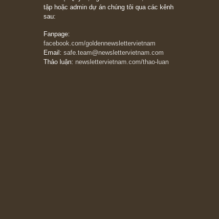
Ấn phẩm lẻ Kỳ 81 đến 83
Ấn phẩm cũ Kỳ 78 đến 80