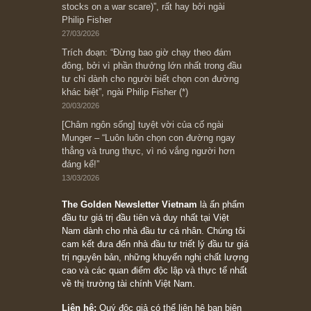
“Đừng sợ mua cổ phiếu dài hạn
chỉ vì chiến tranh”, ngài Philip
Fisher