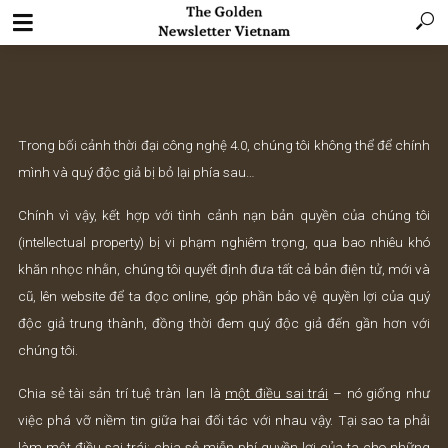
Trong bối cảnh thời đại công nghệ 4.0, chúng tôi không thể để 
mình và quý độc giả bị bỏ lại phía sau…
Chính vì vậy, kết hợp với tình cảnh nạn bản quyền của chún
(intellectual property) bị vi phạm nghiêm trọng, qua bao nhiê
khăn nhọc nhằn, chúng tôi quyết định đưa tất cả bản điện tử, m
cũ, lên website để ta đọc online, góp phần bảo vệ quyền lợi củ
độc giả trung thành, đồng thời đem quý độc giả đến gần hơ
chúng tôi.
Chia sẻ tài sản trí tuệ tràn lan là
một điều sai trái
– nó giống