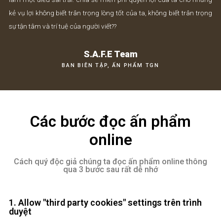
việc phá vỡ niềm tin giữa hai đối tác với nhau vậy. Tại sao ta
làm một điều sai trái: chia sẻ miễn phí quyền lợi của ta cho 
kẻ vụ lợi không biết trân trọng lòng tốt của ta, không biết trân 
sự tận tâm và trí tuệ của người viết??
S.A.F.E Team
BAN BIÊN TẬP, ẤN PHẨM TGN
Các bước đọc ấn phẩm
online
Cách quý độc giả chúng ta đọc ấn phẩm online th
qua 3 bước sau rất dễ nhớ