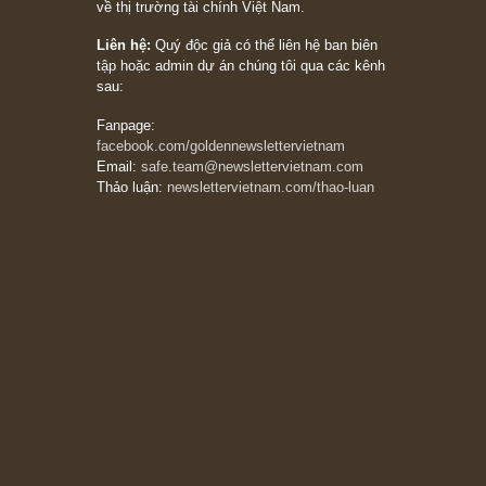
stocks on a war scare)”, rất hay bởi ngài
Philip Fisher
27/03/2026
Trích đoạn: “Đừng bao giờ chạy theo đám
đông, bởi vì phần thưởng lớn nhất trong đầu
tư chỉ dành cho người biết chọn con đường
khác biệt”, ngài Philip Fisher (*)
20/03/2026
[Châm ngôn sống] tuyệt vời của cố ngài
Munger – “Luôn luôn chọn con đường ngay
thẳng và trung thực, vì nó vắng người hơn
đáng kể!”
13/03/2026
The Golden Newsletter Vietnam
là ấn phẩm
đầu tư giá trị đầu tiên và duy nhất tại Việt
Nam dành cho nhà đầu tư cá nhân. Chúng tôi
cam kết đưa đến nhà đầu tư triết lý đầu tư giá
trị nguyên bản, những khuyến nghị chất lượng
cao và các quan điểm độc lập và thực tế nhất