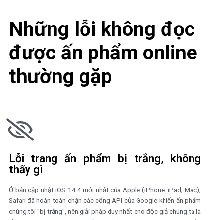
phẩm, quý độc giả hoàn toàn có thể liên hệ chúng tôi qua 3 cá
– Fanpage:
facebook.com/goldennewslettervietnam
– Email:
safe.team@newslettervietnam.com
– Mục thảo luận:
newslettervietnam.com/thao-luan/
Những lỗi không đọc
được ấn phẩm online
thường gặp