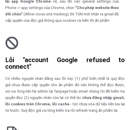
Lỗi trang ấn phẩm bị trắng, khôn
thấy gì
Ở bản cập nhật iOS 14.4 mới nhất của Apple (iPhone, iPad, Mac)
Safari đã hoàn toàn chặn các cổng API của Google khiến ấn phẩ
chúng tôi "bị trắng", nên giải pháp duy nhất cho độc giả chúng ta 
tải app Google Chrome
về, sau đó vào general settings củ
Phone -> app settings của Chrome, chọn
"Cho phép website the
dõi chéo"
(Allow cross-site tracking) thì TGN mới nhận ra gmail 
cấp quyền của độc giả thông qua cookies và hiển thị ấn phẩm