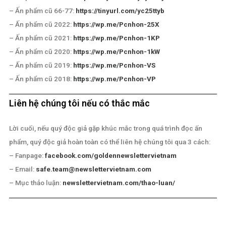
3. Truy cập link đọc online ấn phẩm tương ứng
Sau đó quý độc giả truy cập vào website tương ứng như sau:
– Ấn phẩm mới phát hành:
https://wp.me/Pcnhon-Vr
– Ấn phẩm cũ 78-80:
https://tinyurl.com/yeyv8mj
r
– Ấn phẩm cũ 66-77:
https://tinyurl.com/yc25ttyb
– Ấn phẩm cũ 2022:
https://wp.me/Pcnhon-25X
– Ấn phẩm cũ 2021:
https://wp.me/Pcnhon-1KP
– Ấn phẩm cũ 2020:
https://wp.me/Pcnhon-1kW
– Ấn phẩm cũ 2019:
https://wp.me/Pcnhon-VS
– Ấn phẩm cũ 2018:
https://wp.me/Pcnhon-VP
Liên hệ chúng tôi nếu có thắc mắc
Lời cuối, nếu quý độc giả gặp khúc mắc trong quá trình đọc ấn