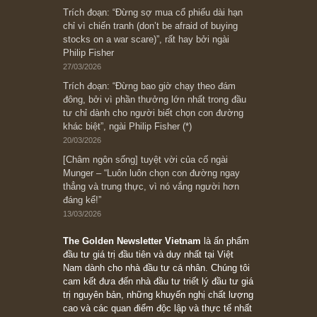
Subscribe ngay (*)
Bài viết gần đây nhất
[Châm ngôn sống] “Làm sao để trở nên giàu
có? Hãy kỷ luật chuẩn bị từng bước một cho
những cú “fast spurts”; rồi đến cuối đời, nếu
người nào xứng đáng, thì ắt sẽ trở nên giàu
có (*)” – cố ngài Charlie Munger
05/06/2026
Ấn phẩm Kỳ 82 (Bản cắt)
08/05/2026
Suy ngẫm ngắn: Chu kỳ của thái độ đám đông
đối với rủi ro, ngài Howard Marks
10/04/2026
Trích đoạn: “Đừng sợ mua cổ phiếu dài hạn
chỉ vì chiến tranh (don’t be afraid of buying