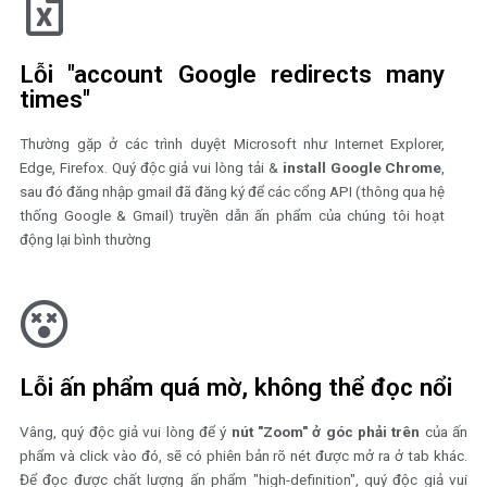
Lỗi "account Google refused 
connect"
Có nhiều nguyên nhân đằng sau lỗi này: (1) phố biến nhất là qu
giả chưa được cấp quyền cho ấn phẩm đó nên không thể đọc 
xin vui lòng liên hệ admin tại fanpage hoặc email chúng tôi để kiể
quyền đọc (2) nguyên nhân còn lại có thể do
chưa đăng nhập gm
lỗi cookies trên Chrome, lỗi cache
- tức chưa xóa dữ liệu nền lư
từ trước. Quý độc giả vui lòng kiểm tra rồi refresh trang ấn phẩm lạ
Lỗi "account Google redirects man
times"
Thường gặp ở các trình duyệt Microsoft như Internet Explorer