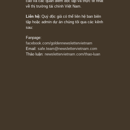
khác biệt”, ngài Philip Fisher (*)
20/03/2026
[Châm ngôn sống] tuyệt vời của cố ngài
Munger – “Luôn luôn chọn con đường ngay
thẳng và trung thực, vì nó vắng người hơn
đáng kể!”
13/03/2026
The Golden Newsletter Vietnam
là ấn phẩm
đầu tư giá trị đầu tiên và duy nhất tại Việt
Nam dành cho nhà đầu tư cá nhân. Chúng tôi
cam kết đưa đến nhà đầu tư triết lý đầu tư giá
trị nguyên bản, những khuyến nghị chất lượng
cao và các quan điểm độc lập và thực tế nhất
về thị trường tài chính Việt Nam.
Liên hệ:
Quý độc giả có thể liên hệ ban biên
tập hoặc admin dự án chúng tôi qua các kênh
sau:
Fanpage: