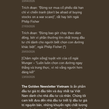
[Châm ngôn sống] “Làm sao để trở nên giàu
có? Hãy kỷ luật chuẩn bị từng bước một cho
những cú “fast spurts”; rồi đến cuối đời, nếu
người nào xứng đáng, thì ắt sẽ trở nên giàu
có (*)” – cố ngài Charlie Munger
05/06/2026
Ấn phẩm Kỳ 82 (Bản cắt)
08/05/2026
Suy ngẫm ngắn: Chu kỳ của thái độ đám đông
đối với rủi ro, ngài Howard Marks
10/04/2026
Trích đoạn: “Đừng sợ mua cổ phiếu dài hạn
chỉ vì chiến tranh (don’t be afraid of buying
stocks on a war scare)”, rất hay bởi ngài
Philip Fisher
27/03/2026
Trích đoạn: “Đừng bao giờ chạy theo đám
đông, bởi vì phần thưởng lớn nhất trong đầu
tư chỉ dành cho người biết chọn con đường