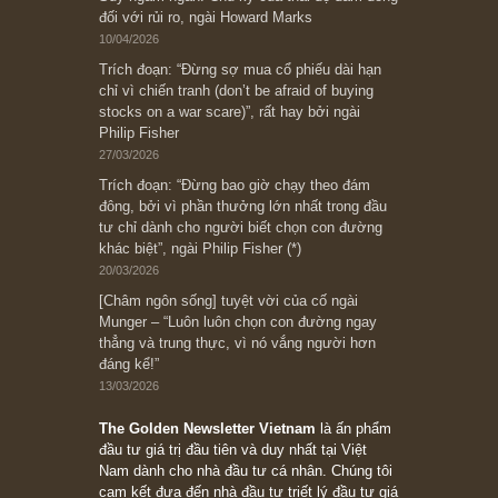
Bài viết gần đây nhất
[Châm ngôn sống] “Làm sao để trở nên giàu
có? Hãy kỷ luật chuẩn bị từng bước một cho
những cú “fast spurts”; rồi đến cuối đời, nếu
người nào xứng đáng, thì ắt sẽ trở nên giàu
có (*)” – cố ngài Charlie Munger
05/06/2026
Ấn phẩm Kỳ 82 (Bản cắt)
08/05/2026
Suy ngẫm ngắn: Chu kỳ của thái độ đám đông
đối với rủi ro, ngài Howard Marks
10/04/2026
Trích đoạn: “Đừng sợ mua cổ phiếu dài hạn
chỉ vì chiến tranh (don’t be afraid of buying
stocks on a war scare)”, rất hay bởi ngài
Philip Fisher