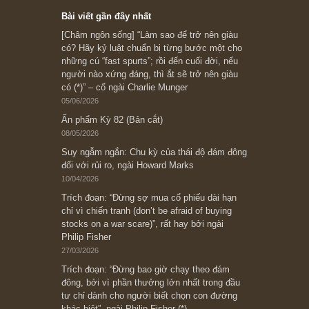
Subscribe ngay (*)
Bài viết gần đây nhất
[Châm ngôn sống] “Làm sao để trở nên giàu
có? Hãy kỷ luật chuẩn bị từng bước một cho
những cú “fast spurts”; rồi đến cuối đời, nếu
người nào xứng đáng, thì ắt sẽ trở nên giàu
có (*)” – cố ngài Charlie Munger
05/06/2026
Ấn phẩm Kỳ 82 (Bản cắt)
08/05/2026
Suy ngẫm ngắn: Chu kỳ của thái độ đám đông