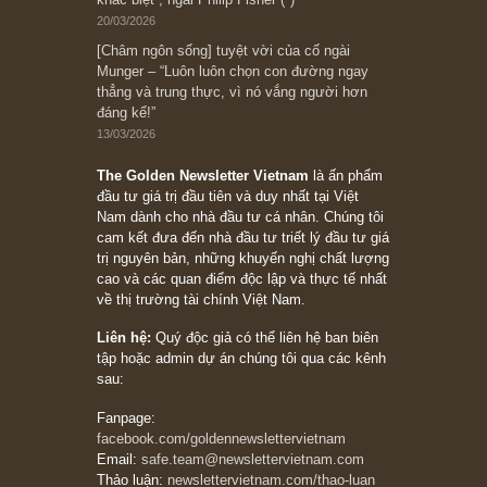
đối với rủi ro, ngài Howard Marks
10/04/2026
Trích đoạn: “Đừng sợ mua cổ phiếu dài hạn
chỉ vì chiến tranh (don’t be afraid of buying
stocks on a war scare)”, rất hay bởi ngài
Philip Fisher
27/03/2026
Trích đoạn: “Đừng bao giờ chạy theo đám
đông, bởi vì phần thưởng lớn nhất trong đầu
tư chỉ dành cho người biết chọn con đường
khác biệt”, ngài Philip Fisher (*)
20/03/2026
[Châm ngôn sống] tuyệt vời của cố ngài
Munger – “Luôn luôn chọn con đường ngay
thẳng và trung thực, vì nó vắng người hơn
đáng kể!”
13/03/2026
The Golden Newsletter Vietnam
là ấn phẩm