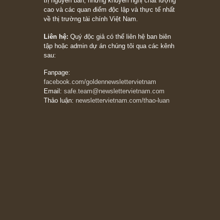
20/03/2026
[Châm ngôn sống] tuyệt vời của cố ngài
Munger – “Luôn luôn chọn con đường ngay
thẳng và trung thực, vì nó vắng người hơn
đáng kể!”
13/03/2026
The Golden Newsletter Vietnam
là ấn phẩm
đầu tư giá trị đầu tiên và duy nhất tại Việt
Nam dành cho nhà đầu tư cá nhân. Chúng tôi
cam kết đưa đến nhà đầu tư triết lý đầu tư giá
trị nguyên bản, những khuyến nghị chất lượng
cao và các quan điểm độc lập và thực tế nhất
về thị trường tài chính Việt Nam.
Liên hệ:
Quý độc giả có thể liên hệ ban biên
tập hoặc admin dự án chúng tôi qua các kênh
sau:
Fanpage:
facebook.com/goldennewslettervietnam