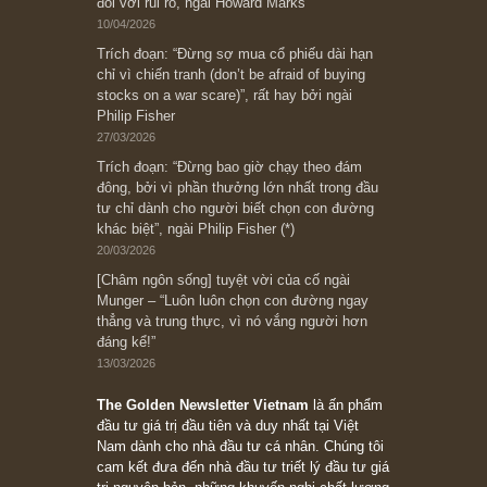
có? Hãy kỷ luật chuẩn bị từng bước một cho
những cú “fast spurts”; rồi đến cuối đời, nếu
người nào xứng đáng, thì ắt sẽ trở nên giàu
có (*)” – cố ngài Charlie Munger
05/06/2026
Ấn phẩm Kỳ 82 (Bản cắt)
08/05/2026
Suy ngẫm ngắn: Chu kỳ của thái độ đám đông
đối với rủi ro, ngài Howard Marks
10/04/2026
Trích đoạn: “Đừng sợ mua cổ phiếu dài hạn
chỉ vì chiến tranh (don’t be afraid of buying
stocks on a war scare)”, rất hay bởi ngài
Philip Fisher
27/03/2026
Trích đoạn: “Đừng bao giờ chạy theo đám
đông, bởi vì phần thưởng lớn nhất trong đầu
tư chỉ dành cho người biết chọn con đường
khác biệt”, ngài Philip Fisher (*)