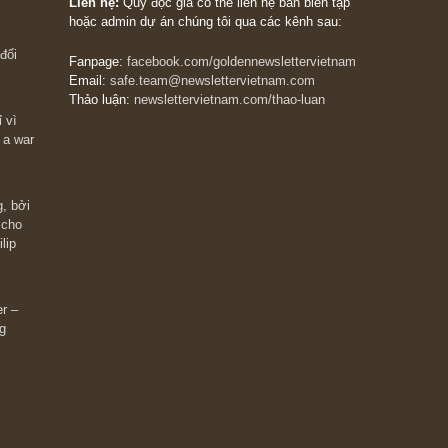
The Golden Newsletter Vietnam
là ấn phẩm đầu
giá trị đầu tiên và duy nhất tại Việt Nam dành cho
 giàu có? Hãy
nhà đầu tư cá nhân. Chúng tôi cam kết đưa đến 
ững cú “fast
đầu tư triết lý đầu tư giá trị nguyên bản, những
ào xứng đáng,
khuyến nghị chất lượng cao và các quan điểm độ
 Charlie Munger
lập và thực tế nhất về thị trường tài chính Việt N
Liên hệ:
Quý độc giả có thể liên hệ ban biên tập
hoặc admin dự án chúng tôi qua các kênh sau:
m đông đối
Fanpage:
facebook.com/goldennewslettervietnam
Email:
safe.team@newslettervietnam.com
Thảo luận:
newslettervietnam.com/thao-luan
 hạn chỉ vì
tocks on a war
đám đông, bởi