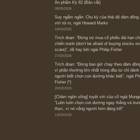
Bài viết gần đây nhất
[Châm ngôn sống] “Làm sao để trở nên
kỷ luật chuẩn bị từng bước một cho nh
spurts”; rồi đến cuối đời, nếu người n
thì ắt sẽ trở nên giàu có (*)” – cố ngài
05/06/2026
Ấn phẩm Kỳ 82 (Bản cắt)
08/05/2026
Suy ngẫm ngắn: Chu kỳ của thái độ đá
với rủi ro, ngài Howard Marks
10/04/2026
Trích đoạn: “Đừng sợ mua cổ phiếu dài
chiến tranh (don’t be afraid of buying s
scare)”, rất hay bởi ngài Philip Fisher
27/03/2026
Trích đoạn: “Đừng bao giờ chạy theo 