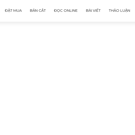
ĐẶT MUA
BẢN CẮT
ĐỌC ONLINE
BÀI VIẾT