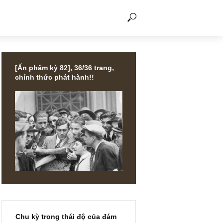
THẢO LUẬN
[Ấn phẩm kỳ 82], 36/36 trang,
chính thức phát hành!!