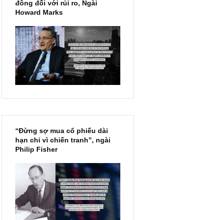
Chu kỳ trong thái độ của đám
đông đối với rủi ro, Ngài
Howard Marks
“Đừng sợ mua cổ phiếu dài
hạn chỉ vì chiến tranh”, ngài
Philip Fisher