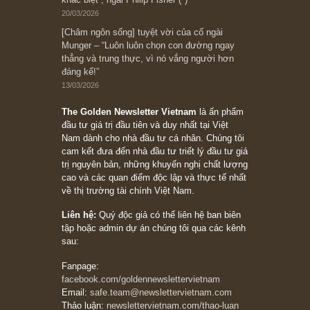
đối với rủi ro, ngài Howard Marks
10/04/2026
Trích đoạn: “Đừng sợ mua cổ phiếu dài hạn
chỉ vì chiến tranh (don’t be afraid of buying
stocks on a war scare)”, rất hay bởi ngài
Philip Fisher
27/03/2026
Trích đoạn: “Đừng bao giờ chạy theo đám
đông, bởi vì phần thưởng lớn nhất trong đầu
tư chỉ dành cho người biết chọn con đường
khác biệt”, ngài Philip Fisher (*)
20/03/2026
[Châm ngôn sống] tuyệt vời của cố ngài
Munger – “Luôn luôn chọn con đường ngay
thẳng và trung thực, vì nó vắng người hơn
đáng kể!”
13/03/2026
The Golden Newsletter Vietnam
là ấn phẩm