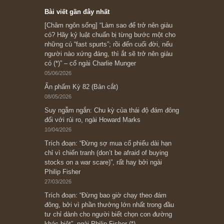
Subscribe ngay (*)
Bài viết gần đây nhất
[Châm ngôn sống] “Làm sao để trở nên giàu
có? Hãy kỷ luật chuẩn bị từng bước một cho
những cú “fast spurts”; rồi đến cuối đời, nếu
người nào xứng đáng, thì ắt sẽ trở nên giàu
có (*)” – cố ngài Charlie Munger
05/06/2026
Ấn phẩm Kỳ 82 (Bản cắt)
08/05/2026
Suy ngẫm ngắn: Chu kỳ của thái độ đám đông