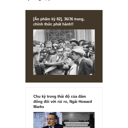
kinh doanh cốt lõi & mức định giá P/B thời đ
T11/2021 (đăng lại)
[Ấn phẩm kỳ 82], 36/36 trang,
chính thức phát hành!!
Chu kỳ trong thái độ của đám
đông đối với rủi ro, Ngài Howard