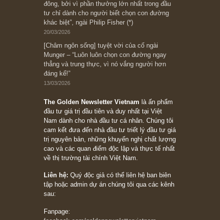
08/05/2026
Suy ngẫm ngắn: Chu kỳ của thái độ đám đông
đối với rủi ro, ngài Howard Marks
10/04/2026
Trích đoạn: “Đừng sợ mua cổ phiếu dài hạn
chỉ vì chiến tranh (don’t be afraid of buying
stocks on a war scare)”, rất hay bởi ngài
Philip Fisher
27/03/2026
Trích đoạn: “Đừng bao giờ chạy theo đám
đông, bởi vì phần thưởng lớn nhất trong đầu
tư chỉ dành cho người biết chọn con đường
khác biệt”, ngài Philip Fisher (*)
20/03/2026
[Châm ngôn sống] tuyệt vời của cố ngài
Munger – “Luôn luôn chọn con đường ngay
thẳng và trung thực, vì nó vắng người hơn
đáng kể!”
13/03/2026