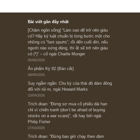
Subscribe ngay (*)
Bài viết gần đây nhất
[Châm ngôn sống] “Làm sao để trở nên giàu
có? Hãy kỷ luật chuẩn bị từng bước một cho
những cú “fast spurts”; rồi đến cuối đời, nếu
người nào xứng đáng, thì ắt sẽ trở nên giàu
có (*)” – cố ngài Charlie Munger
05/06/2026
Ấn phẩm Kỳ 82 (Bản cắt)