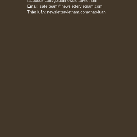
The Golden Newsletter Vietnam
là ấn phẩm
đầu tư giá trị đầu tiên và duy nhất tại Việt
Nam dành cho nhà đầu tư cá nhân. Chúng tôi
cam kết đưa đến nhà đầu tư triết lý đầu tư giá
trị nguyên bản, những khuyến nghị chất lượng
cao và các quan điểm độc lập và thực tế nhất
về thị trường tài chính Việt Nam.
Liên hệ:
Quý độc giả có thể liên hệ ban biên
tập hoặc admin dự án chúng tôi qua các kênh
sau:
Fanpage:
facebook.com/goldennewslettervietnam
Email:
safe.team@newslettervietnam.com
Thảo luận:
newslettervietnam.com/thao-luan