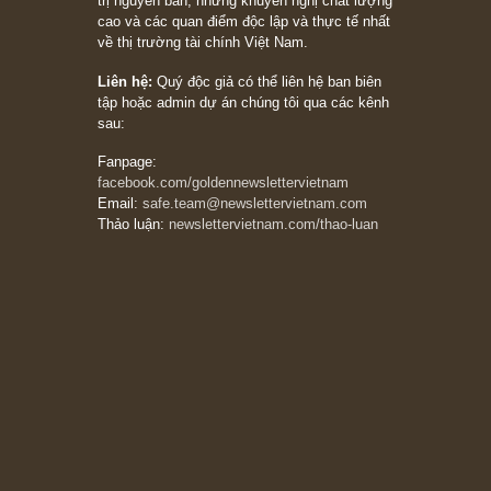
20/03/2026
[Châm ngôn sống] tuyệt vời của cố ngài
Munger – “Luôn luôn chọn con đường ngay
thẳng và trung thực, vì nó vắng người hơn
đáng kể!”
13/03/2026
The Golden Newsletter Vietnam
là ấn phẩm
đầu tư giá trị đầu tiên và duy nhất tại Việt
Nam dành cho nhà đầu tư cá nhân. Chúng tôi
cam kết đưa đến nhà đầu tư triết lý đầu tư giá
trị nguyên bản, những khuyến nghị chất lượng
cao và các quan điểm độc lập và thực tế nhất
về thị trường tài chính Việt Nam.
Liên hệ:
Quý độc giả có thể liên hệ ban biên
tập hoặc admin dự án chúng tôi qua các kênh
sau:
Fanpage:
facebook.com/goldennewslettervietnam