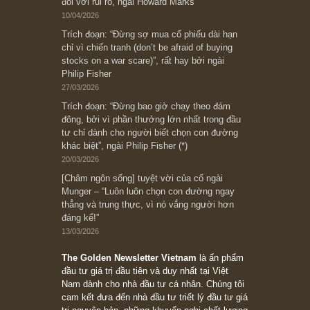
có? Hãy kỷ luật chuẩn bị từng bước một cho
những cú “fast spurts”; rồi đến cuối đời, nếu
người nào xứng đáng, thì ắt sẽ trở nên giàu
có (*)” – cố ngài Charlie Munger
05/06/2026
Ấn phẩm Kỳ 82 (Bản cắt)
08/05/2026
Suy ngẫm ngắn: Chu kỳ của thái độ đám đông
đối với rủi ro, ngài Howard Marks
10/04/2026
Trích đoạn: “Đừng sợ mua cổ phiếu dài hạn
chỉ vì chiến tranh (don’t be afraid of buying
stocks on a war scare)”, rất hay bởi ngài
Philip Fisher
27/03/2026
Trích đoạn: “Đừng bao giờ chạy theo đám
đông, bởi vì phần thưởng lớn nhất trong đầu
tư chỉ dành cho người biết chọn con đường
khác biệt”, ngài Philip Fisher (*)