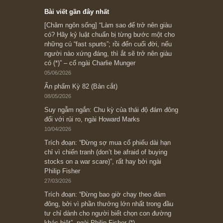
Subscribe ngay (*)
Bài viết gần đây nhất
[Châm ngôn sống] “Làm sao để trở nên giàu
có? Hãy kỷ luật chuẩn bị từng bước một cho
những cú “fast spurts”; rồi đến cuối đời, nếu
người nào xứng đáng, thì ắt sẽ trở nên giàu
có (*)” – cố ngài Charlie Munger
05/06/2026
Ấn phẩm Kỳ 82 (Bản cắt)
08/05/2026
Suy ngẫm ngắn: Chu kỳ của thái độ đám đông