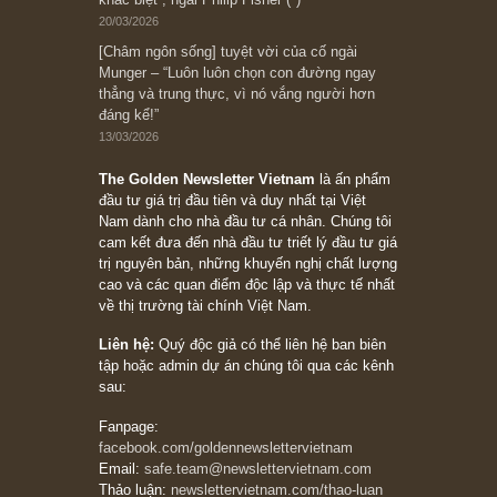
đối với rủi ro, ngài Howard Marks
10/04/2026
Trích đoạn: “Đừng sợ mua cổ phiếu dài hạn
chỉ vì chiến tranh (don’t be afraid of buying
stocks on a war scare)”, rất hay bởi ngài
Philip Fisher
27/03/2026
Trích đoạn: “Đừng bao giờ chạy theo đám
đông, bởi vì phần thưởng lớn nhất trong đầu
tư chỉ dành cho người biết chọn con đường
khác biệt”, ngài Philip Fisher (*)
20/03/2026
[Châm ngôn sống] tuyệt vời của cố ngài
Munger – “Luôn luôn chọn con đường ngay
thẳng và trung thực, vì nó vắng người hơn
đáng kể!”
13/03/2026
The Golden Newsletter Vietnam
là ấn phẩm