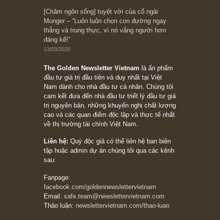
10/04/2026
Trích đoạn: “Đừng sợ mua cổ phiếu dài hạn
chỉ vì chiến tranh (don’t be afraid of buying
stocks on a war scare)”, rất hay bởi ngài
Philip Fisher
27/03/2026
Trích đoạn: “Đừng bao giờ chạy theo đám
đông, bởi vì phần thưởng lớn nhất trong đầu
tư chỉ dành cho người biết chọn con đường
khác biệt”, ngài Philip Fisher (*)
20/03/2026
[Châm ngôn sống] tuyệt vời của cố ngài
Munger – “Luôn luôn chọn con đường ngay
thẳng và trung thực, vì nó vắng người hơn
đáng kể!”
13/03/2026
The Golden Newsletter Vietnam
là ấn phẩm
đầu tư giá trị đầu tiên và duy nhất tại Việt
Nam dành cho nhà đầu tư cá nhân. Chúng tôi