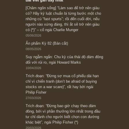
Subscribe ngay (*)
Bài viết gần đây nhất
[Châm ngôn sống] “Làm sao để trở nên giàu
có? Hãy kỷ luật chuẩn bị từng bước một cho
những cú “fast spurts”; rồi đến cuối đời, nếu
người nào xứng đáng, thì ắt sẽ trở nên giàu
có (*)” – cố ngài Charlie Munger
05/06/2026
Ấn phẩm Kỳ 82 (Bản cắt)
08/05/2026
Suy ngẫm ngắn: Chu kỳ của thái độ đám đông
đối với rủi ro, ngài Howard Marks