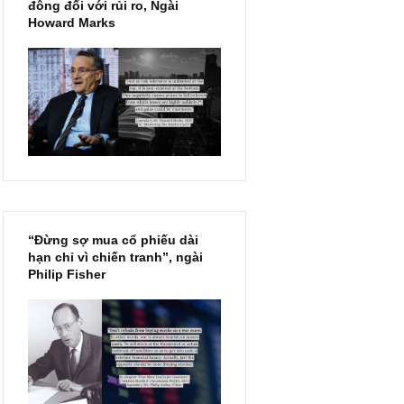
Chu kỳ trong thái độ của đám
đông đối với rủi ro, Ngài
Howard Marks
“Đừng sợ mua cổ phiếu dài
hạn chỉ vì chiến tranh”, ngài
Philip Fisher