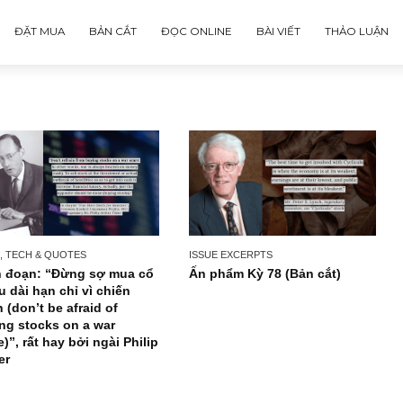
ĐẶT MUA
BẢN CẮT
ĐỌC ONLINE
BÀI VIẾT
ISSUE EXCERPTS
NEWS, TECH & QUOTES
Ấn phẩm Kỳ 78 (Bản c
Trích đoạn: “Đừng sợ mua cổ
phiếu dài hạn chỉ vì chiến
tranh (don’t be afraid of
buying stocks on a war
scare)”, rất hay bởi ngài Philip
Fisher