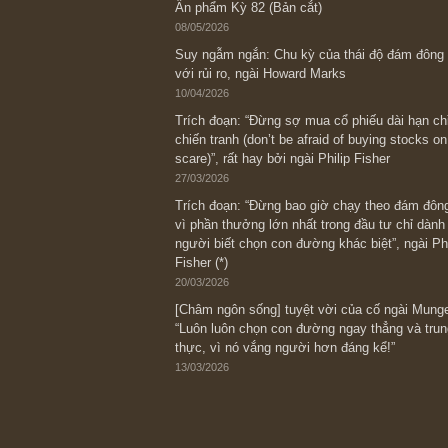
Bài viết gần đây nhất
[Châm ngôn sống] “Làm sao để trở nên
kỷ luật chuẩn bị từng bước một cho nh
spurts”; rồi đến cuối đời, nếu người n
thì ắt sẽ trở nên giàu có (*)” – cố ngài
05/06/2026
Ấn phẩm Kỳ 82 (Bản cắt)
08/05/2026
Suy ngẫm ngắn: Chu kỳ của thái độ đá
với rủi ro, ngài Howard Marks
10/04/2026
Trích đoạn: “Đừng sợ mua cổ phiếu dài
chiến tranh (don’t be afraid of buying s
scare)”, rất hay bởi ngài Philip Fisher
27/03/2026
Trích đoạn: “Đừng bao giờ chạy theo 