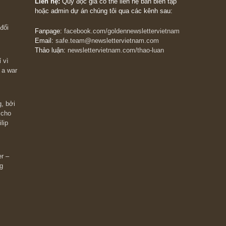
The Golden Newsletter Vietnam
là ấn phẩm đầu
giá trị đầu tiên và duy nhất tại Việt Nam dành cho
 giàu có? Hãy
nhà đầu tư cá nhân. Chúng tôi cam kết đưa đến 
ững cú “fast
đầu tư triết lý đầu tư giá trị nguyên bản, những
ào xứng đáng,
khuyến nghị chất lượng cao và các quan điểm độ
 Charlie Munger
lập và thực tế nhất về thị trường tài chính Việt N
Liên hệ:
Quý độc giả có thể liên hệ ban biên tập
hoặc admin dự án chúng tôi qua các kênh sau:
m đông đối
Fanpage:
facebook.com/goldennewslettervietnam
Email:
safe.team@newslettervietnam.com
Thảo luận:
newslettervietnam.com/thao-luan
 hạn chỉ vì
tocks on a war
đám đông, bởi