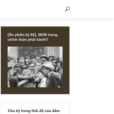
THẢO LUẬN
[Ấn phẩm kỳ 82], 36/36 trang,
chính thức phát hành!!
ắt)