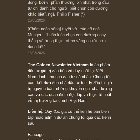
08/05/2026
Suy ngẫm ngắn: Chu kỳ của thái độ đám đông
đối với rủi ro, ngài Howard Marks
10/04/2026
Trích đoạn: “Đừng sợ mua cổ phiếu dài hạn
chỉ vì chiến tranh (don’t be afraid of buying
stocks on a war scare)”, rất hay bởi ngài
Philip Fisher
27/03/2026
Trích đoạn: “Đừng bao giờ chạy theo đám
đông, bởi vì phần thưởng lớn nhất trong đầu
tư chỉ dành cho người biết chọn con đường
khác biệt”, ngài Philip Fisher (*)
20/03/2026
[Châm ngôn sống] tuyệt vời của cố ngài
Munger – “Luôn luôn chọn con đường ngay
thẳng và trung thực, vì nó vắng người hơn
đáng kể!”
13/03/2026