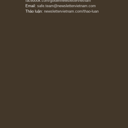
The Golden Newsletter Vietnam
là ấn phẩm
đầu tư giá trị đầu tiên và duy nhất tại Việt
Nam dành cho nhà đầu tư cá nhân. Chúng tôi
cam kết đưa đến nhà đầu tư triết lý đầu tư giá
trị nguyên bản, những khuyến nghị chất lượng
cao và các quan điểm độc lập và thực tế nhất
về thị trường tài chính Việt Nam.
Liên hệ:
Quý độc giả có thể liên hệ ban biên
tập hoặc admin dự án chúng tôi qua các kênh
sau:
Fanpage:
facebook.com/goldennewslettervietnam
Email:
safe.team@newslettervietnam.com
Thảo luận:
newslettervietnam.com/thao-luan