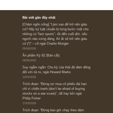
Subscribe ngay (*)
Bài viết gần đây nhất
[Châm ngôn sống] “Làm sao để trở nên giàu
có? Hãy kỷ luật chuẩn bị từng bước một cho
những cú “fast spurts”; rồi đến cuối đời, nếu
người nào xứng đáng, thì ắt sẽ trở nên giàu
có (*)” – cố ngài Charlie Munger
05/06/2026
Ấn phẩm Kỳ 82 (Bản cắt)