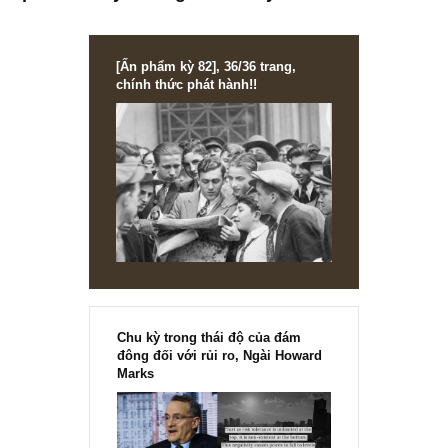
kinh tế vĩ mô vẫn chưa phải tận thế – tư duy 
quan rất hay của ngài Peter Lynch
[Ấn phẩm kỳ 82], 36/36 trang,
chính thức phát hành!!
Chu kỳ trong thái độ của đám
đông đối với rủi ro, Ngài Howard