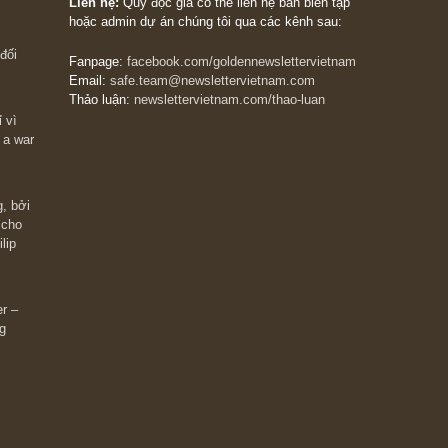
The Golden Newsletter Vietnam
là ấn phẩm đầu
giá trị đầu tiên và duy nhất tại Việt Nam dành cho
 giàu có? Hãy
nhà đầu tư cá nhân. Chúng tôi cam kết đưa đến 
ững cú “fast
đầu tư triết lý đầu tư giá trị nguyên bản, những
ào xứng đáng,
khuyến nghị chất lượng cao và các quan điểm độ
 Charlie Munger
lập và thực tế nhất về thị trường tài chính Việt N
Liên hệ:
Quý độc giả có thể liên hệ ban biên tập
hoặc admin dự án chúng tôi qua các kênh sau:
m đông đối
Fanpage:
facebook.com/goldennewslettervietnam
Email:
safe.team@newslettervietnam.com
Thảo luận:
newslettervietnam.com/thao-luan
 hạn chỉ vì
tocks on a war
đám đông, bởi