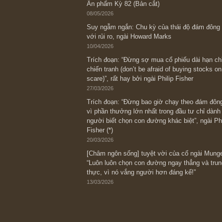
Bài viết gần đây nhất
[Châm ngôn sống] “Làm sao để trở nên
kỷ luật chuẩn bị từng bước một cho nh
spurts”; rồi đến cuối đời, nếu người n
thì ắt sẽ trở nên giàu có (*)” – cố ngài
05/06/2026
Ấn phẩm Kỳ 82 (Bản cắt)
08/05/2026
Suy ngẫm ngắn: Chu kỳ của thái độ đá
với rủi ro, ngài Howard Marks
10/04/2026
Trích đoạn: “Đừng sợ mua cổ phiếu dài
chiến tranh (don’t be afraid of buying s
scare)”, rất hay bởi ngài Philip Fisher
27/03/2026
Trích đoạn: “Đừng bao giờ chạy theo 