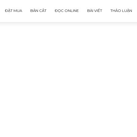
ĐẶT MUA
BẢN CẮT
ĐỌC ONLINE
BÀI VIẾT