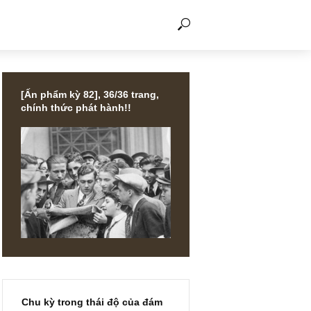
THẢO LUẬN
[Ấn phẩm kỳ 82], 36/36 trang,
chính thức phát hành!!