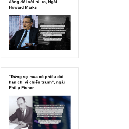
Chu kỳ trong thái độ của đám
đông đối với rủi ro, Ngài
Howard Marks
“Đừng sợ mua cổ phiếu dài
hạn chỉ vì chiến tranh”, ngài
Philip Fisher