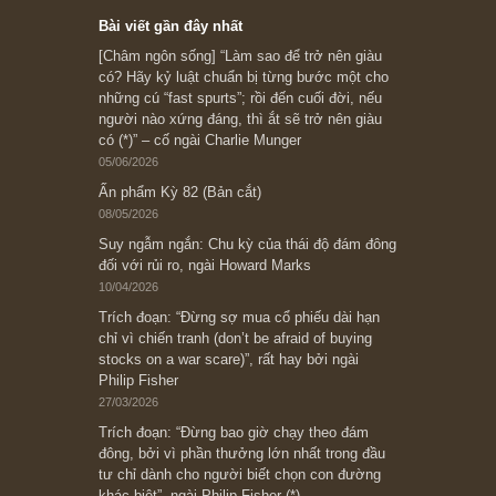
Subscribe ngay (*)
Bài viết gần đây nhất
[Châm ngôn sống] “Làm sao để trở nên giàu
có? Hãy kỷ luật chuẩn bị từng bước một cho
những cú “fast spurts”; rồi đến cuối đời, nếu
người nào xứng đáng, thì ắt sẽ trở nên giàu
có (*)” – cố ngài Charlie Munger
05/06/2026
Ấn phẩm Kỳ 82 (Bản cắt)
08/05/2026
Suy ngẫm ngắn: Chu kỳ của thái độ đám đông