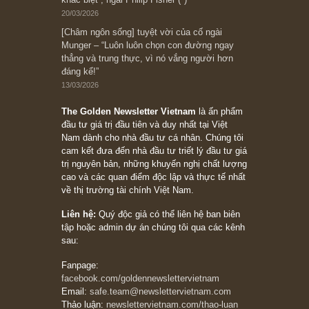
đối với rủi ro, ngài Howard Marks
10/04/2026
Trích đoạn: “Đừng sợ mua cổ phiếu dài hạn
chỉ vì chiến tranh (don’t be afraid of buying
stocks on a war scare)”, rất hay bởi ngài
Philip Fisher
27/03/2026
Trích đoạn: “Đừng bao giờ chạy theo đám
đông, bởi vì phần thưởng lớn nhất trong đầu
tư chỉ dành cho người biết chọn con đường
khác biệt”, ngài Philip Fisher (*)
20/03/2026
[Châm ngôn sống] tuyệt vời của cố ngài
Munger – “Luôn luôn chọn con đường ngay
thẳng và trung thực, vì nó vắng người hơn
đáng kể!”
13/03/2026
The Golden Newsletter Vietnam
là ấn phẩm