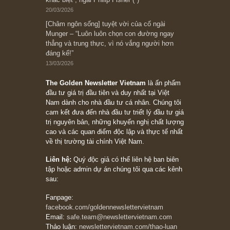
đối với rủi ro, ngài Howard Marks
10/04/2026
Trích đoạn: “Đừng sợ mua cổ phiếu dài hạn
chỉ vì chiến tranh (don’t be afraid of buying
stocks on a war scare)”, rất hay bởi ngài
Philip Fisher
27/03/2026
Trích đoạn: “Đừng bao giờ chạy theo đám
đông, bởi vì phần thưởng lớn nhất trong đầu
tư chỉ dành cho người biết chọn con đường
khác biệt”, ngài Philip Fisher (*)
20/03/2026
[Châm ngôn sống] tuyệt vời của cố ngài
Munger – “Luôn luôn chọn con đường ngay
thẳng và trung thực, vì nó vắng người hơn
đáng kể!”
13/03/2026
The Golden Newsletter Vietnam
là ấn phẩm