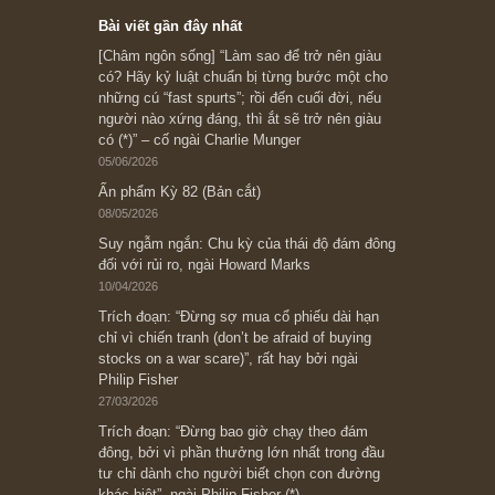
Subscribe ngay (*)
Bài viết gần đây nhất
[Châm ngôn sống] “Làm sao để trở nên giàu
có? Hãy kỷ luật chuẩn bị từng bước một cho
những cú “fast spurts”; rồi đến cuối đời, nếu
người nào xứng đáng, thì ắt sẽ trở nên giàu
có (*)” – cố ngài Charlie Munger
05/06/2026
Ấn phẩm Kỳ 82 (Bản cắt)
08/05/2026
Suy ngẫm ngắn: Chu kỳ của thái độ đám đông