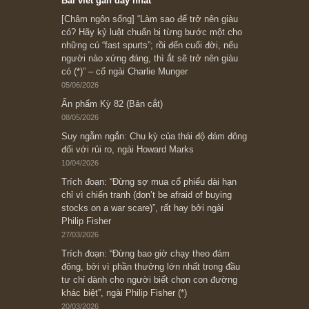
Subscribe ngay (*)
Bài viết gần đây nhất
[Châm ngôn sống] “Làm sao để trở nên giàu
có? Hãy kỷ luật chuẩn bị từng bước một cho
những cú “fast spurts”; rồi đến cuối đời, nếu
người nào xứng đáng, thì ắt sẽ trở nên giàu
có (*)” – cố ngài Charlie Munger
05/06/2026
Ấn phẩm Kỳ 82 (Bản cắt)
08/05/2026
Suy ngẫm ngắn: Chu kỳ của thái độ đám đông
đối với rủi ro, ngài Howard Marks