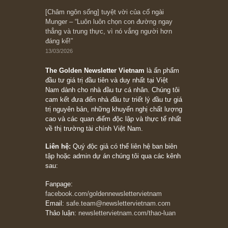
10/04/2026
Trích đoạn: “Đừng sợ mua cổ phiếu dài hạn
chỉ vì chiến tranh (don’t be afraid of buying
stocks on a war scare)”, rất hay bởi ngài
Philip Fisher
27/03/2026
Trích đoạn: “Đừng bao giờ chạy theo đám
đông, bởi vì phần thưởng lớn nhất trong đầu
tư chỉ dành cho người biết chọn con đường
khác biệt”, ngài Philip Fisher (*)
20/03/2026
[Châm ngôn sống] tuyệt vời của cố ngài
Munger – “Luôn luôn chọn con đường ngay
thẳng và trung thực, vì nó vắng người hơn
đáng kể!”
13/03/2026
The Golden Newsletter Vietnam
là ấn phẩm
đầu tư giá trị đầu tiên và duy nhất tại Việt
Nam dành cho nhà đầu tư cá nhân. Chúng tôi