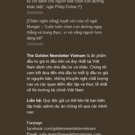
Suy ngẫm ngắn: Chu kỳ của thái độ đám đông
đối với rủi ro, ngài Howard Marks
10/04/2026
Trích đoạn: “Đừng sợ mua cổ phiếu dài hạn
chỉ vì chiến tranh (don’t be afraid of buying
stocks on a war scare)”, rất hay bởi ngài
Philip Fisher
27/03/2026
Trích đoạn: “Đừng bao giờ chạy theo đám
đông, bởi vì phần thưởng lớn nhất trong đầu
tư chỉ dành cho người biết chọn con đường
khác biệt”, ngài Philip Fisher (*)
20/03/2026
[Châm ngôn sống] tuyệt vời của cố ngài
Munger – “Luôn luôn chọn con đường ngay
thẳng và trung thực, vì nó vắng người hơn
đáng kể!”
13/03/2026