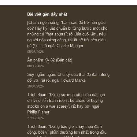
Subscribe ngay (*)
Bài viết gần đây nhất
[Châm ngôn sống] “Làm sao để trở nên giàu
có? Hãy kỷ luật chuẩn bị từng bước một cho
những cú “fast spurts”; rồi đến cuối đời, nếu
người nào xứng đáng, thì ắt sẽ trở nên giàu
có (*)” – cố ngài Charlie Munger
05/06/2026
Ấn phẩm Kỳ 82 (Bản cắt)
08/05/2026