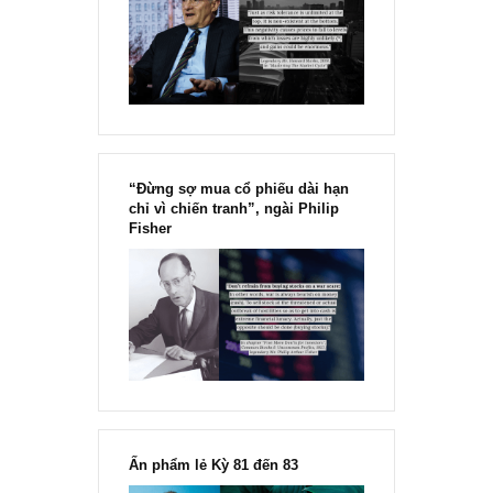
Chu kỳ trong thái độ của đám
đông đối với rủi ro, Ngài Howard
Marks
“Đừng sợ mua cổ phiếu dài hạn
chỉ vì chiến tranh”, ngài Philip
Fisher