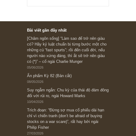
Subscribe ngay (*)
Bài viết gần đây nhất
[Châm ngôn sống] “Làm sao để trở nên giàu
có? Hãy kỷ luật chuẩn bị từng bước một cho
những cú “fast spurts”; rồi đến cuối đời, nếu
người nào xứng đáng, thì ắt sẽ trở nên giàu
có (*)” – cố ngài Charlie Munger
05/06/2026