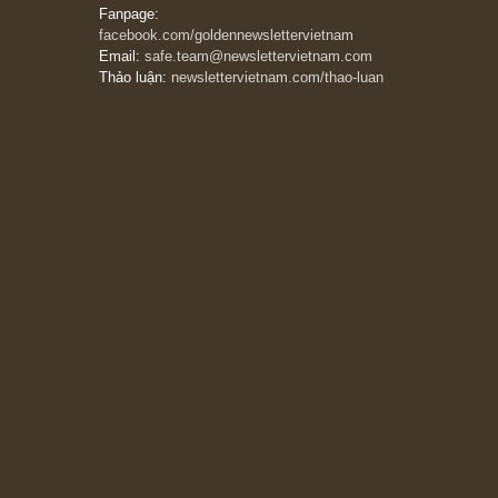
đáng kể!”
13/03/2026
The Golden Newsletter Vietnam
là ấn phẩm
đầu tư giá trị đầu tiên và duy nhất tại Việt
Nam dành cho nhà đầu tư cá nhân. Chúng tôi
cam kết đưa đến nhà đầu tư triết lý đầu tư giá
trị nguyên bản, những khuyến nghị chất lượng
cao và các quan điểm độc lập và thực tế nhất
về thị trường tài chính Việt Nam.
Liên hệ:
Quý độc giả có thể liên hệ ban biên
tập hoặc admin dự án chúng tôi qua các kênh
sau:
Fanpage:
facebook.com/goldennewslettervietnam
Email:
safe.team@newslettervietnam.com
Thảo luận:
newslettervietnam.com/thao-luan