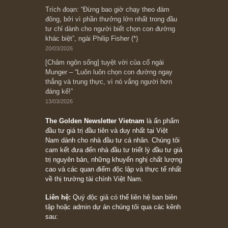
Ấn phẩm Kỳ 82 (Bản cắt)
08/05/2026
Suy ngẫm ngắn: Chu kỳ của thái độ đám đông
đối với rủi ro, ngài Howard Marks
10/04/2026
Trích đoạn: “Đừng sợ mua cổ phiếu dài hạn
chỉ vì chiến tranh (don’t be afraid of buying
stocks on a war scare)”, rất hay bởi ngài
Philip Fisher
27/03/2026
Trích đoạn: “Đừng bao giờ chạy theo đám
đông, bởi vì phần thưởng lớn nhất trong đầu
tư chỉ dành cho người biết chọn con đường
khác biệt”, ngài Philip Fisher (*)
20/03/2026
[Châm ngôn sống] tuyệt vời của cố ngài
Munger – “Luôn luôn chọn con đường ngay
thẳng và trung thực, vì nó vắng người hơn