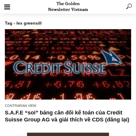
Tag - lex greensill
CONTRARIAN VIEW
S.A.F.E “soi” bảng cân đối kế toán của Credit
Suisse Group AG và giải thích về CDS (đăng l