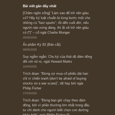
Subscribe ngay (*)
Bài viết gần đây nhất
[Châm ngôn sống] “Làm sao để trở nên giàu
có? Hãy kỷ luật chuẩn bị từng bước một cho
những cú “fast spurts”; rồi đến cuối đời, nếu
người nào xứng đáng, thì ắt sẽ trở nên giàu
có (*)” – cố ngài Charlie Munger
05/06/2026
Ấn phẩm Kỳ 82 (Bản cắt)
08/05/2026
Suy ngẫm ngắn: Chu kỳ của thái độ đám đông