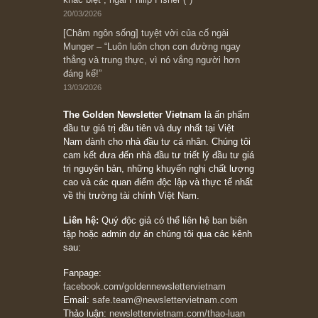
đối với rủi ro, ngài Howard Marks
10/04/2026
Trích đoạn: “Đừng sợ mua cổ phiếu dài hạn
chỉ vì chiến tranh (don’t be afraid of buying
stocks on a war scare)”, rất hay bởi ngài
Philip Fisher
27/03/2026
Trích đoạn: “Đừng bao giờ chạy theo đám
đông, bởi vì phần thưởng lớn nhất trong đầu
tư chỉ dành cho người biết chọn con đường
khác biệt”, ngài Philip Fisher (*)
20/03/2026
[Châm ngôn sống] tuyệt vời của cố ngài
Munger – “Luôn luôn chọn con đường ngay
thẳng và trung thực, vì nó vắng người hơn
đáng kể!”
13/03/2026
The Golden Newsletter Vietnam
là ấn phẩm