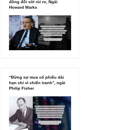
Chu kỳ trong thái độ của đám
đông đối với rủi ro, Ngài
Howard Marks
“Đừng sợ mua cổ phiếu dài
hạn chỉ vì chiến tranh”, ngài
Philip Fisher