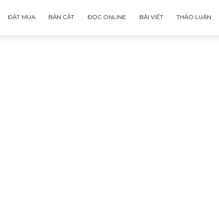
ĐẶT MUA
BẢN CẮT
ĐỌC ONLINE
BÀI VIẾT