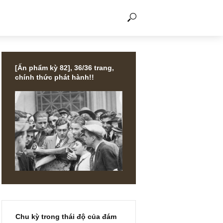
THẢO LUẬN
[Ấn phẩm kỳ 82], 36/36 trang,
chính thức phát hành!!