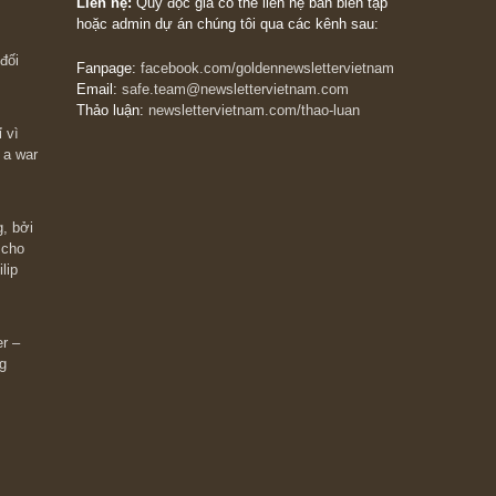
The Golden Newsletter Vietnam
là ấn phẩm đầu
giá trị đầu tiên và duy nhất tại Việt Nam dành cho
 giàu có? Hãy
nhà đầu tư cá nhân. Chúng tôi cam kết đưa đến 
ững cú “fast
đầu tư triết lý đầu tư giá trị nguyên bản, những
ào xứng đáng,
khuyến nghị chất lượng cao và các quan điểm độ
 Charlie Munger
lập và thực tế nhất về thị trường tài chính Việt N
Liên hệ:
Quý độc giả có thể liên hệ ban biên tập
hoặc admin dự án chúng tôi qua các kênh sau:
m đông đối
Fanpage:
facebook.com/goldennewslettervietnam
Email:
safe.team@newslettervietnam.com
Thảo luận:
newslettervietnam.com/thao-luan
 hạn chỉ vì
tocks on a war
đám đông, bởi