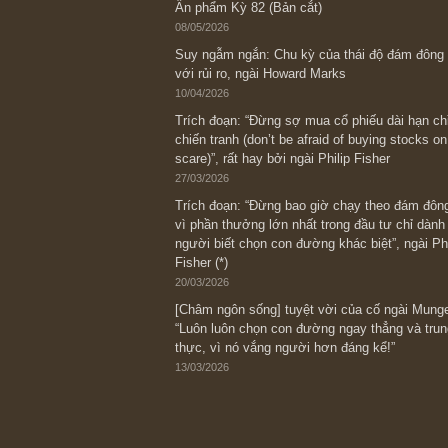
Bài viết gần đây nhất
[Châm ngôn sống] “Làm sao để trở nên
kỷ luật chuẩn bị từng bước một cho nh
spurts”; rồi đến cuối đời, nếu người n
thì ắt sẽ trở nên giàu có (*)” – cố ngài
05/06/2026
Ấn phẩm Kỳ 82 (Bản cắt)
08/05/2026
Suy ngẫm ngắn: Chu kỳ của thái độ đá
với rủi ro, ngài Howard Marks
10/04/2026
Trích đoạn: “Đừng sợ mua cổ phiếu dài
chiến tranh (don’t be afraid of buying s
scare)”, rất hay bởi ngài Philip Fisher
27/03/2026
Trích đoạn: “Đừng bao giờ chạy theo 