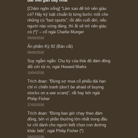
Subscribe ngay (*)
Bài viết gần đây nhất
[Châm ngôn sống] “Làm sao để trở nên giàu
có? Hãy kỷ luật chuẩn bị từng bước một cho
những cú “fast spurts”; rồi đến cuối đời, nếu
người nào xứng đáng, thì ắt sẽ trở nên giàu
có (*)” – cố ngài Charlie Munger
05/06/2026
Ấn phẩm Kỳ 82 (Bản cắt)
08/05/2026
Suy ngẫm ngắn: Chu kỳ của thái độ đám đông
đối với rủi ro, ngài Howard Marks