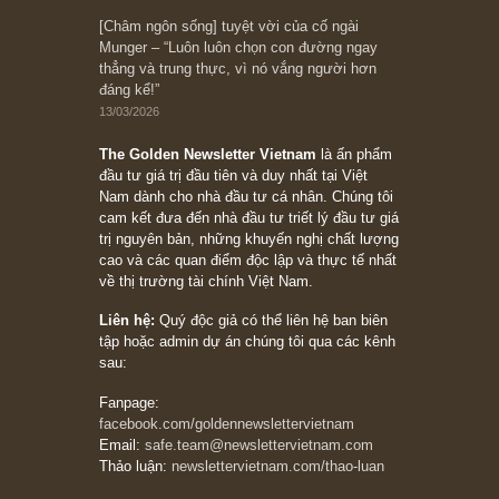
10/04/2026
Trích đoạn: “Đừng sợ mua cổ phiếu dài hạn
chỉ vì chiến tranh (don’t be afraid of buying
stocks on a war scare)”, rất hay bởi ngài
Philip Fisher
27/03/2026
Trích đoạn: “Đừng bao giờ chạy theo đám
đông, bởi vì phần thưởng lớn nhất trong đầu
tư chỉ dành cho người biết chọn con đường
khác biệt”, ngài Philip Fisher (*)
20/03/2026
[Châm ngôn sống] tuyệt vời của cố ngài
Munger – “Luôn luôn chọn con đường ngay
thẳng và trung thực, vì nó vắng người hơn
đáng kể!”
13/03/2026
The Golden Newsletter Vietnam
là ấn phẩm
đầu tư giá trị đầu tiên và duy nhất tại Việt
Nam dành cho nhà đầu tư cá nhân. Chúng tôi