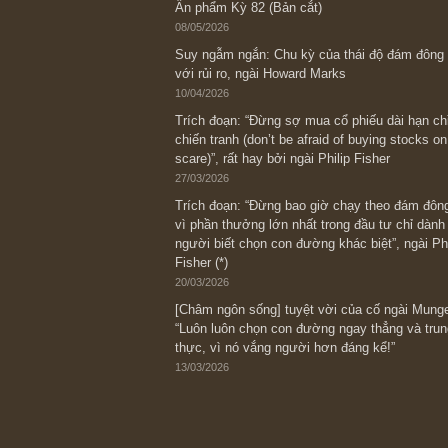
Bài viết gần đây nhất
[Châm ngôn sống] “Làm sao để trở nên
kỷ luật chuẩn bị từng bước một cho nh
spurts”; rồi đến cuối đời, nếu người n
thì ắt sẽ trở nên giàu có (*)” – cố ngài
05/06/2026
Ấn phẩm Kỳ 82 (Bản cắt)
08/05/2026
Suy ngẫm ngắn: Chu kỳ của thái độ đá
với rủi ro, ngài Howard Marks
10/04/2026
Trích đoạn: “Đừng sợ mua cổ phiếu dài
chiến tranh (don’t be afraid of buying s
scare)”, rất hay bởi ngài Philip Fisher
27/03/2026
Trích đoạn: “Đừng bao giờ chạy theo 