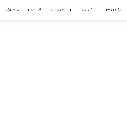
ĐẶT MUA
BẢN CẮT
ĐỌC ONLINE
BÀI VIẾT