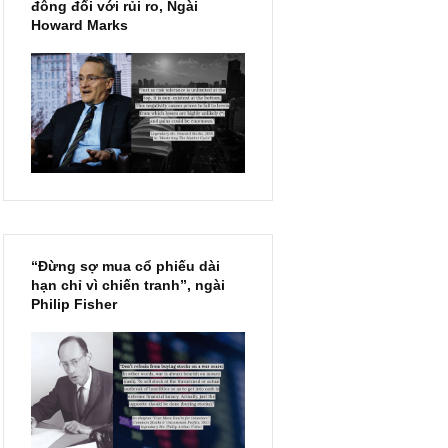
Chu kỳ trong thái độ của đám
đông đối với rủi ro, Ngài
Howard Marks
“Đừng sợ mua cổ phiếu dài
hạn chỉ vì chiến tranh”, ngài
Philip Fisher