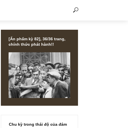
THẢO LUẬN
[Ấn phẩm kỳ 82], 36/36 trang,
chính thức phát hành!!