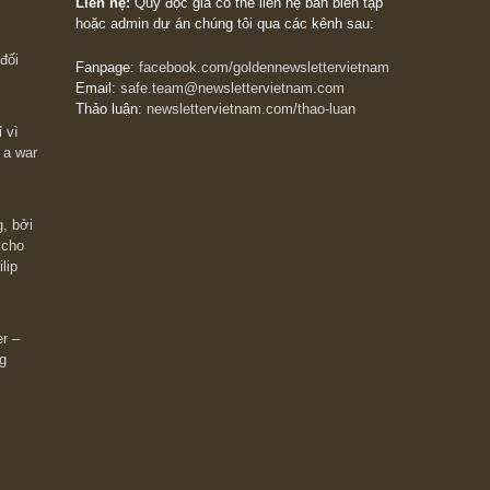
The Golden Newsletter Vietnam
là ấn phẩm đầu
giá trị đầu tiên và duy nhất tại Việt Nam dành cho
 giàu có? Hãy
nhà đầu tư cá nhân. Chúng tôi cam kết đưa đến 
ững cú “fast
đầu tư triết lý đầu tư giá trị nguyên bản, những
ào xứng đáng,
khuyến nghị chất lượng cao và các quan điểm độ
 Charlie Munger
lập và thực tế nhất về thị trường tài chính Việt N
Liên hệ:
Quý độc giả có thể liên hệ ban biên tập
hoặc admin dự án chúng tôi qua các kênh sau:
m đông đối
Fanpage:
facebook.com/goldennewslettervietnam
Email:
safe.team@newslettervietnam.com
Thảo luận:
newslettervietnam.com/thao-luan
 hạn chỉ vì
tocks on a war
đám đông, bởi