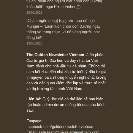
Suy ngẫm ngắn: Chu kỳ của thái độ đám đông
đối với rủi ro, ngài Howard Marks
10/04/2026
Trích đoạn: “Đừng sợ mua cổ phiếu dài hạn
chỉ vì chiến tranh (don’t be afraid of buying
stocks on a war scare)”, rất hay bởi ngài
Philip Fisher
27/03/2026
Trích đoạn: “Đừng bao giờ chạy theo đám
đông, bởi vì phần thưởng lớn nhất trong đầu
tư chỉ dành cho người biết chọn con đường
khác biệt”, ngài Philip Fisher (*)
20/03/2026
[Châm ngôn sống] tuyệt vời của cố ngài
Munger – “Luôn luôn chọn con đường ngay
thẳng và trung thực, vì nó vắng người hơn
đáng kể!”
13/03/2026