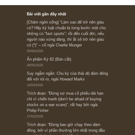
Subscribe ngay (*)
Bài viết gần đây nhất
[Châm ngôn sống] “Làm sao để trở nên giàu
có? Hãy kỷ luật chuẩn bị từng bước một cho
những cú “fast spurts”; rồi đến cuối đời, nếu
người nào xứng đáng, thì ắt sẽ trở nên giàu
có (*)” – cố ngài Charlie Munger
05/06/2026
Ấn phẩm Kỳ 82 (Bản cắt)
08/05/2026