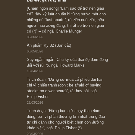
Subscribe ngay (*)
Bài viết gần đây nhất
[Châm ngôn sống] “Làm sao để trở nên giàu
có? Hãy kỷ luật chuẩn bị từng bước một cho
những cú “fast spurts”; rồi đến cuối đời, nếu
người nào xứng đáng, thì ắt sẽ trở nên giàu
có (*)” – cố ngài Charlie Munger
05/06/2026
Ấn phẩm Kỳ 82 (Bản cắt)
08/05/2026
Suy ngẫm ngắn: Chu kỳ của thái độ đám đông
đối với rủi ro, ngài Howard Marks