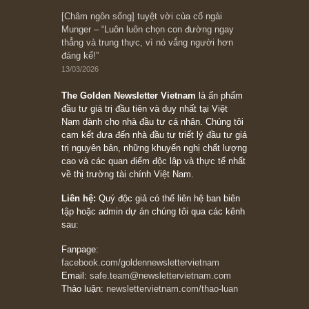
10/04/2026
Trích đoạn: “Đừng sợ mua cổ phiếu dài hạn
chỉ vì chiến tranh (don’t be afraid of buying
stocks on a war scare)”, rất hay bởi ngài
Philip Fisher
27/03/2026
Trích đoạn: “Đừng bao giờ chạy theo đám
đông, bởi vì phần thưởng lớn nhất trong đầu
tư chỉ dành cho người biết chọn con đường
khác biệt”, ngài Philip Fisher (*)
20/03/2026
[Châm ngôn sống] tuyệt vời của cố ngài
Munger – “Luôn luôn chọn con đường ngay
thẳng và trung thực, vì nó vắng người hơn
đáng kể!”
13/03/2026
The Golden Newsletter Vietnam
là ấn phẩm
đầu tư giá trị đầu tiên và duy nhất tại Việt
Nam dành cho nhà đầu tư cá nhân. Chúng tôi