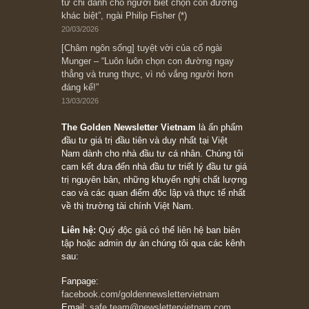
Suy ngẫm ngắn: Chu kỳ của thái độ đám đông
đối với rủi ro, ngài Howard Marks
10/04/2026
Trích đoạn: “Đừng sợ mua cổ phiếu dài hạn
chỉ vì chiến tranh (don’t be afraid of buying
stocks on a war scare)”, rất hay bởi ngài
Philip Fisher
27/03/2026
Trích đoạn: “Đừng bao giờ chạy theo đám
đông, bởi vì phần thưởng lớn nhất trong đầu
tư chỉ dành cho người biết chọn con đường
khác biệt”, ngài Philip Fisher (*)
20/03/2026
[Châm ngôn sống] tuyệt vời của cố ngài
Munger – “Luôn luôn chọn con đường ngay
thẳng và trung thực, vì nó vắng người hơn
đáng kể!”
13/03/2026