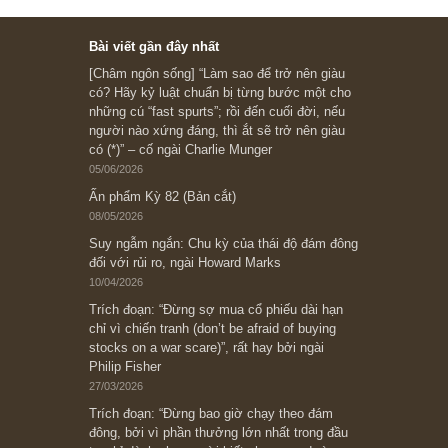
Subscribe ngay (*)
Bài viết gần đây nhất
[Châm ngôn sống] “Làm sao để trở nên giàu
có? Hãy kỷ luật chuẩn bị từng bước một cho
những cú “fast spurts”; rồi đến cuối đời, nếu
người nào xứng đáng, thì ắt sẽ trở nên giàu
có (*)” – cố ngài Charlie Munger
05/06/2026
Ấn phẩm Kỳ 82 (Bản cắt)
08/05/2026