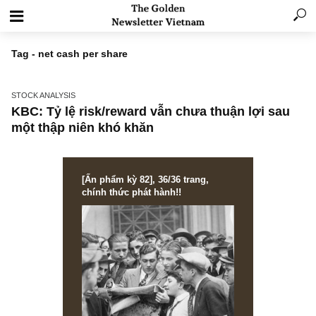
Tag - net cash per share
STOCK ANALYSIS
KBC: Tỷ lệ risk/reward vẫn chưa thuận lợi sa
một thập niên khó khăn
[Ấn phẩm kỳ 82], 36/36 trang,
chính thức phát hành!!