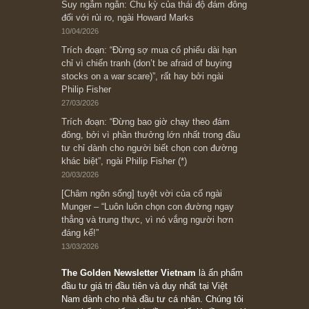
[Châm ngôn sống] “Làm sao để trở nên giàu
có? Hãy kỷ luật chuẩn bị từng bước một cho
những cú “fast spurts”; rồi đến cuối đời, nếu
người nào xứng đáng, thì ắt sẽ trở nên giàu
có (*)” – cố ngài Charlie Munger
05/06/2026
Ấn phẩm Kỳ 82 (Bản cắt)
08/05/2026
Suy ngẫm ngắn: Chu kỳ của thái độ đám đông
đối với rủi ro, ngài Howard Marks
10/04/2026
Trích đoạn: “Đừng sợ mua cổ phiếu dài hạn
chỉ vì chiến tranh (don’t be afraid of buying
stocks on a war scare)”, rất hay bởi ngài
Philip Fisher
27/03/2026
Trích đoạn: “Đừng bao giờ chạy theo đám
đông, bởi vì phần thưởng lớn nhất trong đầu
tư chỉ dành cho người biết chọn con đường