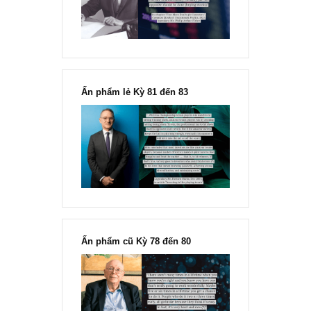
Fisher
Ấn phẩm lẻ Kỳ 81 đến 83