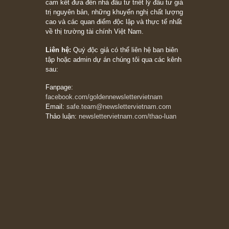
khác biệt”, ngài Philip Fisher (*)
20/03/2026
[Châm ngôn sống] tuyệt vời của cố ngài
Munger – “Luôn luôn chọn con đường ngay
thẳng và trung thực, vì nó vắng người hơn
đáng kể!”
13/03/2026
The Golden Newsletter Vietnam
là ấn phẩm
đầu tư giá trị đầu tiên và duy nhất tại Việt
Nam dành cho nhà đầu tư cá nhân. Chúng tôi
cam kết đưa đến nhà đầu tư triết lý đầu tư giá
trị nguyên bản, những khuyến nghị chất lượng
cao và các quan điểm độc lập và thực tế nhất
về thị trường tài chính Việt Nam.
Liên hệ:
Quý độc giả có thể liên hệ ban biên
tập hoặc admin dự án chúng tôi qua các kênh
sau:
Fanpage: