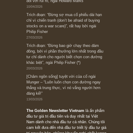
có? Hãy kỷ luật chuẩn bị từng bước một cho
những cú “fast spurts”; rồi đến cuối đời, nếu
người nào xứng đáng, thì ắt sẽ trở nên giàu
có (*)” – cố ngài Charlie Munger
05/06/2026
Ấn phẩm Kỳ 82 (Bản cắt)
08/05/2026
Suy ngẫm ngắn: Chu kỳ của thái độ đám đông
đối với rủi ro, ngài Howard Marks
10/04/2026
Trích đoạn: “Đừng sợ mua cổ phiếu dài hạn
chỉ vì chiến tranh (don’t be afraid of buying
stocks on a war scare)”, rất hay bởi ngài
Philip Fisher
27/03/2026
Trích đoạn: “Đừng bao giờ chạy theo đám
đông, bởi vì phần thưởng lớn nhất trong đầu
tư chỉ dành cho người biết chọn con đường
khác biệt”, ngài Philip Fisher (*)