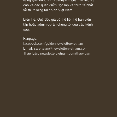
20/03/2026
[Châm ngôn sống] tuyệt vời của cố ngài
Munger – “Luôn luôn chọn con đường ngay
thẳng và trung thực, vì nó vắng người hơn
đáng kể!”
13/03/2026
The Golden Newsletter Vietnam
là ấn phẩm
đầu tư giá trị đầu tiên và duy nhất tại Việt
Nam dành cho nhà đầu tư cá nhân. Chúng tôi
cam kết đưa đến nhà đầu tư triết lý đầu tư giá
trị nguyên bản, những khuyến nghị chất lượng
cao và các quan điểm độc lập và thực tế nhất
về thị trường tài chính Việt Nam.
Liên hệ:
Quý độc giả có thể liên hệ ban biên
tập hoặc admin dự án chúng tôi qua các kênh
sau:
Fanpage:
facebook.com/goldennewslettervietnam