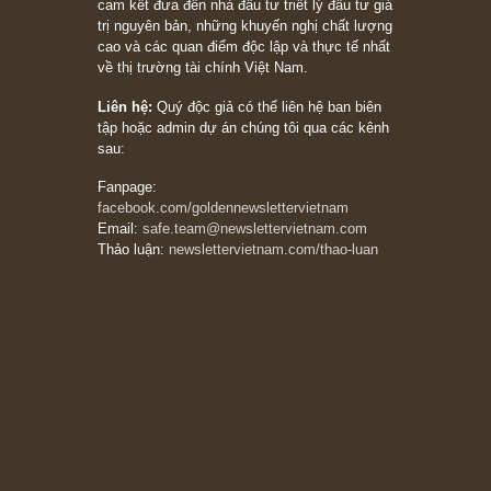
khác biệt”, ngài Philip Fisher (*)
20/03/2026
[Châm ngôn sống] tuyệt vời của cố ngài
Munger – “Luôn luôn chọn con đường ngay
thẳng và trung thực, vì nó vắng người hơn
đáng kể!”
13/03/2026
The Golden Newsletter Vietnam
là ấn phẩm
đầu tư giá trị đầu tiên và duy nhất tại Việt
Nam dành cho nhà đầu tư cá nhân. Chúng tôi
cam kết đưa đến nhà đầu tư triết lý đầu tư giá
trị nguyên bản, những khuyến nghị chất lượng
cao và các quan điểm độc lập và thực tế nhất
về thị trường tài chính Việt Nam.
Liên hệ:
Quý độc giả có thể liên hệ ban biên
tập hoặc admin dự án chúng tôi qua các kênh
sau:
Fanpage: