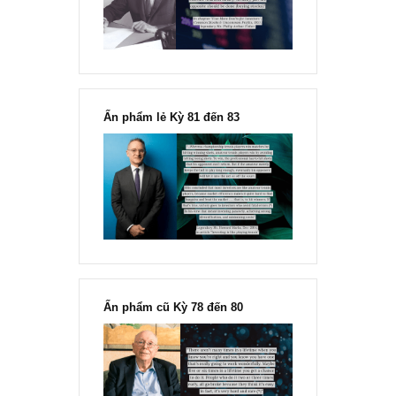
Fisher
Ấn phẩm lẻ Kỳ 81 đến 83