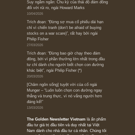
[Châm ngôn sống] “Làm sao để trở nên giàu
có? Hãy kỷ luật chuẩn bị từng bước một cho
những cú “fast spurts”; rồi đến cuối đời, nếu
người nào xứng đáng, thì ắt sẽ trở nên giàu
có (*)” – cố ngài Charlie Munger
05/06/2026
Ấn phẩm Kỳ 82 (Bản cắt)
08/05/2026
Suy ngẫm ngắn: Chu kỳ của thái độ đám đông
đối với rủi ro, ngài Howard Marks
10/04/2026
Trích đoạn: “Đừng sợ mua cổ phiếu dài hạn
chỉ vì chiến tranh (don’t be afraid of buying
stocks on a war scare)”, rất hay bởi ngài
Philip Fisher
27/03/2026
Trích đoạn: “Đừng bao giờ chạy theo đám
đông, bởi vì phần thưởng lớn nhất trong đầu
tư chỉ dành cho người biết chọn con đường