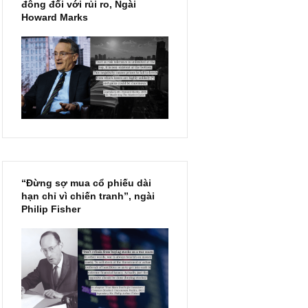
Chu kỳ trong thái độ của đám
đông đối với rủi ro, Ngài
Howard Marks
“Đừng sợ mua cổ phiếu dài
hạn chỉ vì chiến tranh”, ngài
Philip Fisher