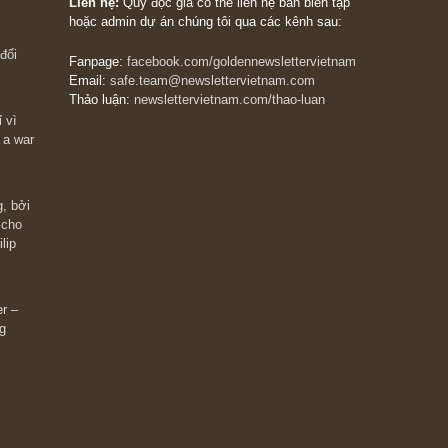
The Golden Newsletter Vietnam
là ấn phẩm đầu
giá trị đầu tiên và duy nhất tại Việt Nam dành cho
 giàu có? Hãy
nhà đầu tư cá nhân. Chúng tôi cam kết đưa đến 
ững cú “fast
đầu tư triết lý đầu tư giá trị nguyên bản, những
ào xứng đáng,
khuyến nghị chất lượng cao và các quan điểm độ
 Charlie Munger
lập và thực tế nhất về thị trường tài chính Việt N
Liên hệ:
Quý độc giả có thể liên hệ ban biên tập
hoặc admin dự án chúng tôi qua các kênh sau:
m đông đối
Fanpage:
facebook.com/goldennewslettervietnam
Email:
safe.team@newslettervietnam.com
Thảo luận:
newslettervietnam.com/thao-luan
 hạn chỉ vì
tocks on a war
đám đông, bởi