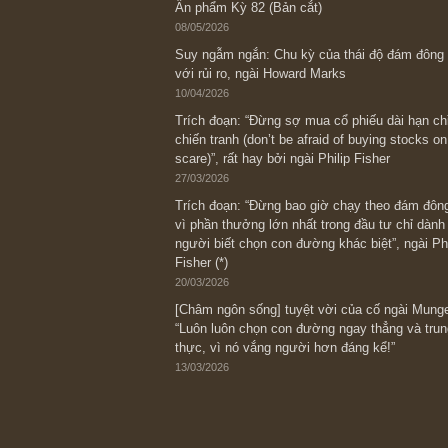
Bài viết gần đây nhất
[Châm ngôn sống] “Làm sao để trở nên
kỷ luật chuẩn bị từng bước một cho nh
spurts”; rồi đến cuối đời, nếu người n
thì ắt sẽ trở nên giàu có (*)” – cố ngài
05/06/2026
Ấn phẩm Kỳ 82 (Bản cắt)
08/05/2026
Suy ngẫm ngắn: Chu kỳ của thái độ đá
với rủi ro, ngài Howard Marks
10/04/2026
Trích đoạn: “Đừng sợ mua cổ phiếu dài
chiến tranh (don’t be afraid of buying s
scare)”, rất hay bởi ngài Philip Fisher
27/03/2026
Trích đoạn: “Đừng bao giờ chạy theo 