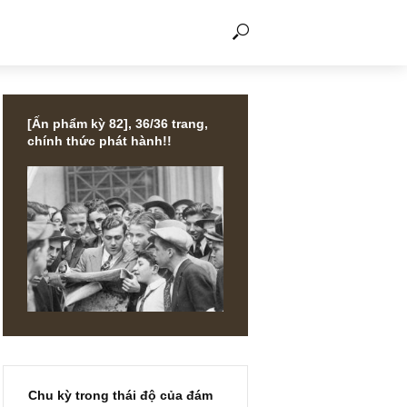
THẢO LUẬN
[Ấn phẩm kỳ 82], 36/36 trang,
chính thức phát hành!!