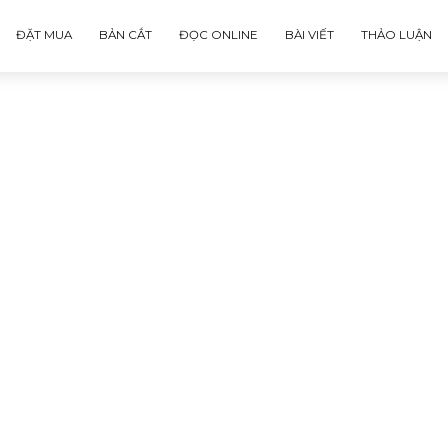
ĐẶT MUA
BẢN CẮT
ĐỌC ONLINE
BÀI VIẾT