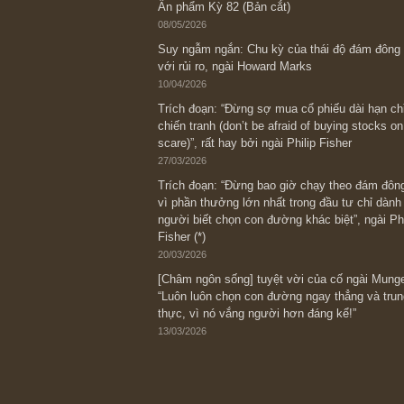
Bài viết gần đây nhất
[Châm ngôn sống] “Làm sao để trở nên
kỷ luật chuẩn bị từng bước một cho nh
spurts”; rồi đến cuối đời, nếu người n
thì ắt sẽ trở nên giàu có (*)” – cố ngài
05/06/2026
Ấn phẩm Kỳ 82 (Bản cắt)
08/05/2026
Suy ngẫm ngắn: Chu kỳ của thái độ đá
với rủi ro, ngài Howard Marks
10/04/2026
Trích đoạn: “Đừng sợ mua cổ phiếu dài
chiến tranh (don’t be afraid of buying s
scare)”, rất hay bởi ngài Philip Fisher
27/03/2026
Trích đoạn: “Đừng bao giờ chạy theo 