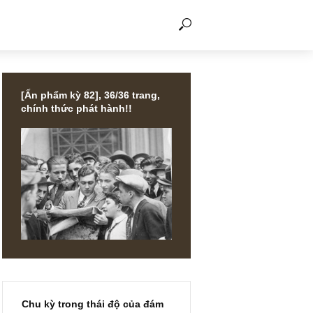
THẢO LUẬN
[Ấn phẩm kỳ 82], 36/36 trang,
chính thức phát hành!!