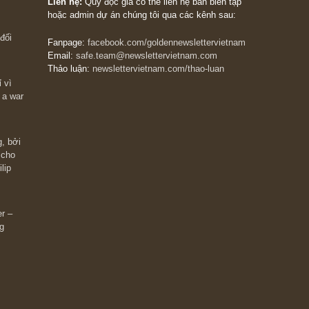
The Golden Newsletter Vietnam
là ấn phẩm đầu
giá trị đầu tiên và duy nhất tại Việt Nam dành cho
 giàu có? Hãy
nhà đầu tư cá nhân. Chúng tôi cam kết đưa đến 
ững cú “fast
đầu tư triết lý đầu tư giá trị nguyên bản, những
ào xứng đáng,
khuyến nghị chất lượng cao và các quan điểm độ
 Charlie Munger
lập và thực tế nhất về thị trường tài chính Việt N
Liên hệ:
Quý độc giả có thể liên hệ ban biên tập
hoặc admin dự án chúng tôi qua các kênh sau:
m đông đối
Fanpage:
facebook.com/goldennewslettervietnam
Email:
safe.team@newslettervietnam.com
Thảo luận:
newslettervietnam.com/thao-luan
 hạn chỉ vì
tocks on a war
đám đông, bởi