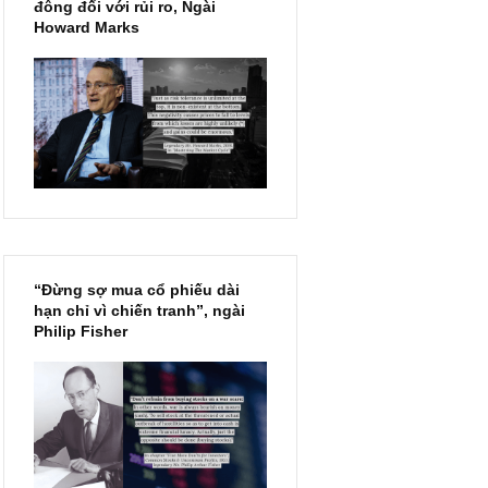
Chu kỳ trong thái độ của đám
đông đối với rủi ro, Ngài
Howard Marks
“Đừng sợ mua cổ phiếu dài
hạn chỉ vì chiến tranh”, ngài
Philip Fisher