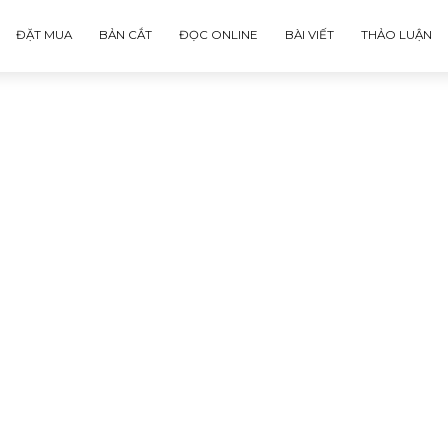
ĐẶT MUA
BẢN CẮT
ĐỌC ONLINE
BÀI VIẾT