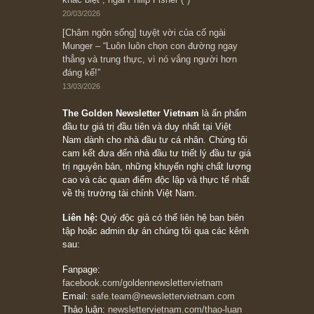
đối với rủi ro, ngài Howard Marks
10/04/2026
Trích đoạn: “Đừng sợ mua cổ phiếu dài hạn
chỉ vì chiến tranh (don’t be afraid of buying
stocks on a war scare)”, rất hay bởi ngài
Philip Fisher
27/03/2026
Trích đoạn: “Đừng bao giờ chạy theo đám
đông, bởi vì phần thưởng lớn nhất trong đầu
tư chỉ dành cho người biết chọn con đường
khác biệt”, ngài Philip Fisher (*)
20/03/2026
[Châm ngôn sống] tuyệt vời của cố ngài
Munger – “Luôn luôn chọn con đường ngay
thẳng và trung thực, vì nó vắng người hơn
đáng kể!”
13/03/2026
The Golden Newsletter Vietnam
là ấn phẩm