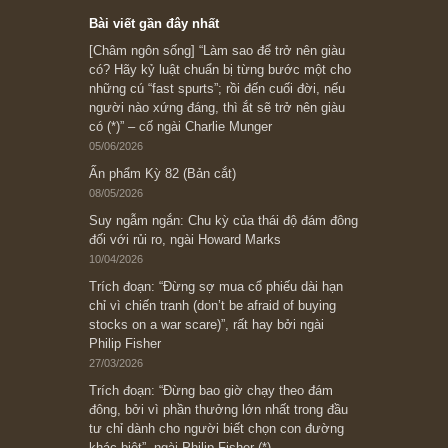
Subscribe ngay (*)
Bài viết gần đây nhất
[Châm ngôn sống] “Làm sao để trở nên giàu
có? Hãy kỷ luật chuẩn bị từng bước một cho
những cú “fast spurts”; rồi đến cuối đời, nếu
người nào xứng đáng, thì ắt sẽ trở nên giàu
có (*)” – cố ngài Charlie Munger
05/06/2026
Ấn phẩm Kỳ 82 (Bản cắt)
08/05/2026
Suy ngẫm ngắn: Chu kỳ của thái độ đám đông