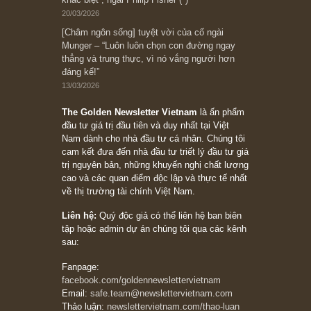
đối với rủi ro, ngài Howard Marks
10/04/2026
Trích đoạn: “Đừng sợ mua cổ phiếu dài hạn
chỉ vì chiến tranh (don’t be afraid of buying
stocks on a war scare)”, rất hay bởi ngài
Philip Fisher
27/03/2026
Trích đoạn: “Đừng bao giờ chạy theo đám
đông, bởi vì phần thưởng lớn nhất trong đầu
tư chỉ dành cho người biết chọn con đường
khác biệt”, ngài Philip Fisher (*)
20/03/2026
[Châm ngôn sống] tuyệt vời của cố ngài
Munger – “Luôn luôn chọn con đường ngay
thẳng và trung thực, vì nó vắng người hơn
đáng kể!”
13/03/2026
The Golden Newsletter Vietnam
là ấn phẩm