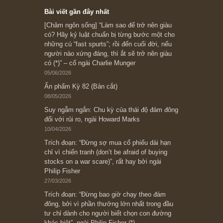
Subscribe ngay (*)
Bài viết gần đây nhất
[Châm ngôn sống] “Làm sao để trở nên giàu
có? Hãy kỷ luật chuẩn bị từng bước một cho
những cú “fast spurts”; rồi đến cuối đời, nếu
người nào xứng đáng, thì ắt sẽ trở nên giàu
có (*)” – cố ngài Charlie Munger
05/06/2026
Ấn phẩm Kỳ 82 (Bản cắt)
08/05/2026
Suy ngẫm ngắn: Chu kỳ của thái độ đám đông