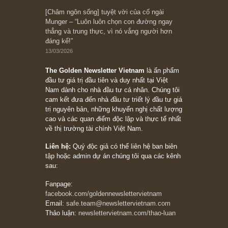
10/04/2026
Trích đoạn: “Đừng sợ mua cổ phiếu dài hạn
chỉ vì chiến tranh (don’t be afraid of buying
stocks on a war scare)”, rất hay bởi ngài
Philip Fisher
27/03/2026
Trích đoạn: “Đừng bao giờ chạy theo đám
đông, bởi vì phần thưởng lớn nhất trong đầu
tư chỉ dành cho người biết chọn con đường
khác biệt”, ngài Philip Fisher (*)
20/03/2026
[Châm ngôn sống] tuyệt vời của cố ngài
Munger – “Luôn luôn chọn con đường ngay
thẳng và trung thực, vì nó vắng người hơn
đáng kể!”
13/03/2026
The Golden Newsletter Vietnam
là ấn phẩm
đầu tư giá trị đầu tiên và duy nhất tại Việt
Nam dành cho nhà đầu tư cá nhân. Chúng tôi