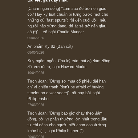
Subscribe ngay (*)
Bài viết gần đây nhất
[Châm ngôn sống] “Làm sao để trở nên giàu
có? Hãy kỷ luật chuẩn bị từng bước một cho
những cú “fast spurts”; rồi đến cuối đời, nếu
người nào xứng đáng, thì ắt sẽ trở nên giàu
có (*)” – cố ngài Charlie Munger
05/06/2026
Ấn phẩm Kỳ 82 (Bản cắt)
08/05/2026
Suy ngẫm ngắn: Chu kỳ của thái độ đám đông
đối với rủi ro, ngài Howard Marks