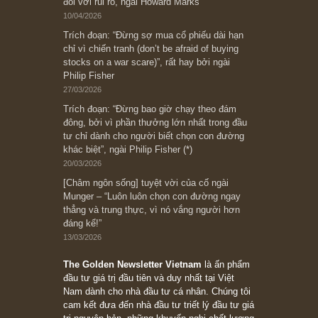
có? Hãy kỷ luật chuẩn bị từng bước một cho
những cú “fast spurts”; rồi đến cuối đời, nếu
người nào xứng đáng, thì ắt sẽ trở nên giàu
có (*)” – cố ngài Charlie Munger
05/06/2026
Ấn phẩm Kỳ 82 (Bản cắt)
08/05/2026
Suy ngẫm ngắn: Chu kỳ của thái độ đám đông
đối với rủi ro, ngài Howard Marks
10/04/2026
Trích đoạn: “Đừng sợ mua cổ phiếu dài hạn
chỉ vì chiến tranh (don’t be afraid of buying
stocks on a war scare)”, rất hay bởi ngài
Philip Fisher
27/03/2026
Trích đoạn: “Đừng bao giờ chạy theo đám
đông, bởi vì phần thưởng lớn nhất trong đầu
tư chỉ dành cho người biết chọn con đường
khác biệt”, ngài Philip Fisher (*)