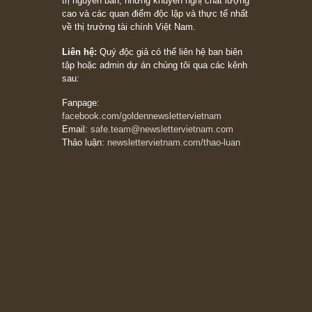
20/03/2026
[Châm ngôn sống] tuyệt vời của cố ngài
Munger – “Luôn luôn chọn con đường ngay
thẳng và trung thực, vì nó vắng người hơn
đáng kể!”
13/03/2026
The Golden Newsletter Vietnam
là ấn phẩm
đầu tư giá trị đầu tiên và duy nhất tại Việt
Nam dành cho nhà đầu tư cá nhân. Chúng tôi
cam kết đưa đến nhà đầu tư triết lý đầu tư giá
trị nguyên bản, những khuyến nghị chất lượng
cao và các quan điểm độc lập và thực tế nhất
về thị trường tài chính Việt Nam.
Liên hệ:
Quý độc giả có thể liên hệ ban biên
tập hoặc admin dự án chúng tôi qua các kênh
sau:
Fanpage:
facebook.com/goldennewslettervietnam