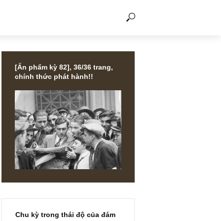
THẢO LUẬN
[Ấn phẩm kỳ 82], 36/36 trang,
chính thức phát hành!!
ắt)