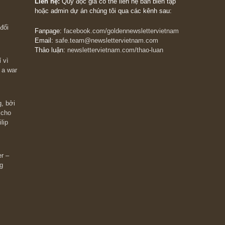
The Golden Newsletter Vietnam
là ấn phẩm đầu
giá trị đầu tiên và duy nhất tại Việt Nam dành cho
 giàu có? Hãy
nhà đầu tư cá nhân. Chúng tôi cam kết đưa đến 
ững cú “fast
đầu tư triết lý đầu tư giá trị nguyên bản, những
ào xứng đáng,
khuyến nghị chất lượng cao và các quan điểm độ
 Charlie Munger
lập và thực tế nhất về thị trường tài chính Việt N
Liên hệ:
Quý độc giả có thể liên hệ ban biên tập
hoặc admin dự án chúng tôi qua các kênh sau:
m đông đối
Fanpage:
facebook.com/goldennewslettervietnam
Email:
safe.team@newslettervietnam.com
Thảo luận:
newslettervietnam.com/thao-luan
 hạn chỉ vì
tocks on a war
đám đông, bởi