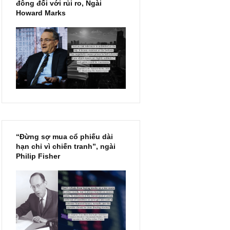
Chu kỳ trong thái độ của đám
đông đối với rủi ro, Ngài
Howard Marks
“Đừng sợ mua cổ phiếu dài
hạn chỉ vì chiến tranh”, ngài
Philip Fisher