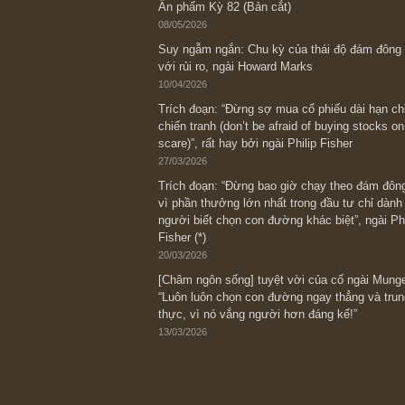
Bài viết gần đây nhất
[Châm ngôn sống] “Làm sao để trở nên
kỷ luật chuẩn bị từng bước một cho nh
spurts”; rồi đến cuối đời, nếu người n
thì ắt sẽ trở nên giàu có (*)” – cố ngài
05/06/2026
Ấn phẩm Kỳ 82 (Bản cắt)
08/05/2026
Suy ngẫm ngắn: Chu kỳ của thái độ đá
với rủi ro, ngài Howard Marks
10/04/2026
Trích đoạn: “Đừng sợ mua cổ phiếu dài
chiến tranh (don’t be afraid of buying s
scare)”, rất hay bởi ngài Philip Fisher
27/03/2026
Trích đoạn: “Đừng bao giờ chạy theo 