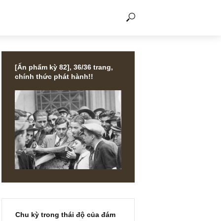
THẢO LUẬN
[Ấn phẩm kỳ 82], 36/36 trang,
chính thức phát hành!!