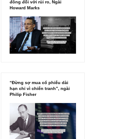
Chu kỳ trong thái độ của đám
đông đối với rủi ro, Ngài
Howard Marks
“Đừng sợ mua cổ phiếu dài
hạn chỉ vì chiến tranh”, ngài
Philip Fisher