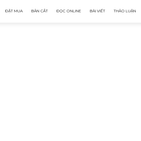
ĐẶT MUA
BẢN CẮT
ĐỌC ONLINE
BÀI VIẾT