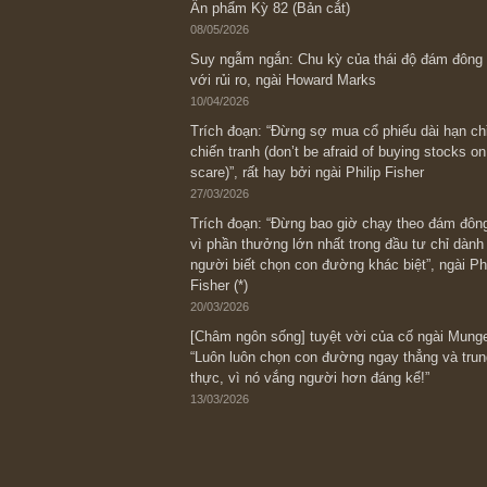
Bài viết gần đây nhất
[Châm ngôn sống] “Làm sao để trở nên
kỷ luật chuẩn bị từng bước một cho nh
spurts”; rồi đến cuối đời, nếu người n
thì ắt sẽ trở nên giàu có (*)” – cố ngài
05/06/2026
Ấn phẩm Kỳ 82 (Bản cắt)
08/05/2026
Suy ngẫm ngắn: Chu kỳ của thái độ đá
với rủi ro, ngài Howard Marks
10/04/2026
Trích đoạn: “Đừng sợ mua cổ phiếu dài
chiến tranh (don’t be afraid of buying s
scare)”, rất hay bởi ngài Philip Fisher
27/03/2026
Trích đoạn: “Đừng bao giờ chạy theo 