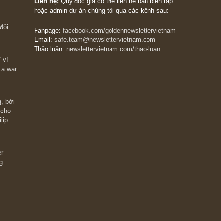
The Golden Newsletter Vietnam
là ấn phẩm đầu
giá trị đầu tiên và duy nhất tại Việt Nam dành cho
 giàu có? Hãy
nhà đầu tư cá nhân. Chúng tôi cam kết đưa đến 
ững cú “fast
đầu tư triết lý đầu tư giá trị nguyên bản, những
ào xứng đáng,
khuyến nghị chất lượng cao và các quan điểm độ
 Charlie Munger
lập và thực tế nhất về thị trường tài chính Việt N
Liên hệ:
Quý độc giả có thể liên hệ ban biên tập
hoặc admin dự án chúng tôi qua các kênh sau:
m đông đối
Fanpage:
facebook.com/goldennewslettervietnam
Email:
safe.team@newslettervietnam.com
Thảo luận:
newslettervietnam.com/thao-luan
 hạn chỉ vì
tocks on a war
đám đông, bởi