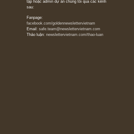
Munger – “Luôn luôn chọn con đường ngay
thẳng và trung thực, vì nó vắng người hơn
đáng kể!”
13/03/2026
The Golden Newsletter Vietnam
là ấn phẩm
đầu tư giá trị đầu tiên và duy nhất tại Việt
Nam dành cho nhà đầu tư cá nhân. Chúng tôi
cam kết đưa đến nhà đầu tư triết lý đầu tư giá
trị nguyên bản, những khuyến nghị chất lượng
cao và các quan điểm độc lập và thực tế nhất
về thị trường tài chính Việt Nam.
Liên hệ:
Quý độc giả có thể liên hệ ban biên
tập hoặc admin dự án chúng tôi qua các kênh
sau:
Fanpage:
facebook.com/goldennewslettervietnam
Email:
safe.team@newslettervietnam.com
Thảo luận:
newslettervietnam.com/thao-luan