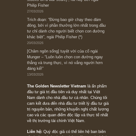
người nào xứng đáng, thì ắt sẽ trở nên giàu
có (*)” – cố ngài Charlie Munger
05/06/2026
Ấn phẩm Kỳ 82 (Bản cắt)
08/05/2026
Suy ngẫm ngắn: Chu kỳ của thái độ đám đông
đối với rủi ro, ngài Howard Marks
10/04/2026
Trích đoạn: “Đừng sợ mua cổ phiếu dài hạn
chỉ vì chiến tranh (don’t be afraid of buying
stocks on a war scare)”, rất hay bởi ngài
Philip Fisher
27/03/2026
Trích đoạn: “Đừng bao giờ chạy theo đám
đông, bởi vì phần thưởng lớn nhất trong đầu
tư chỉ dành cho người biết chọn con đường
khác biệt”, ngài Philip Fisher (*)
20/03/2026
[Châm ngôn sống] tuyệt vời của cố ngài