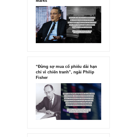
Chu kỳ trong thái độ của đám
đông đối với rủi ro, Ngài Howard
Marks
“Đừng sợ mua cổ phiếu dài hạn
chỉ vì chiến tranh”, ngài Philip
Fisher