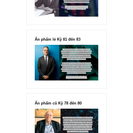
Fisher
Ấn phẩm lẻ Kỳ 81 đến 83