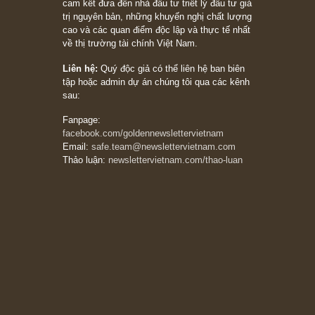
khác biệt”, ngài Philip Fisher (*)
20/03/2026
[Châm ngôn sống] tuyệt vời của cố ngài
Munger – “Luôn luôn chọn con đường ngay
thẳng và trung thực, vì nó vắng người hơn
đáng kể!”
13/03/2026
The Golden Newsletter Vietnam
là ấn phẩm
đầu tư giá trị đầu tiên và duy nhất tại Việt
Nam dành cho nhà đầu tư cá nhân. Chúng tôi
cam kết đưa đến nhà đầu tư triết lý đầu tư giá
trị nguyên bản, những khuyến nghị chất lượng
cao và các quan điểm độc lập và thực tế nhất
về thị trường tài chính Việt Nam.
Liên hệ:
Quý độc giả có thể liên hệ ban biên
tập hoặc admin dự án chúng tôi qua các kênh
sau:
Fanpage: