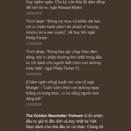
[Châm ngôn sống] “Làm sao để trở nên giàu
có? Hãy kỷ luật chuẩn bị từng bước một cho
những cú “fast spurts”; rồi đến cuối đời, nếu
người nào xứng đáng, thì ắt sẽ trở nên giàu
có (*)” – cố ngài Charlie Munger
05/06/2026
Ấn phẩm Kỳ 82 (Bản cắt)
08/05/2026
Suy ngẫm ngắn: Chu kỳ của thái độ đám đông
đối với rủi ro, ngài Howard Marks
10/04/2026
Trích đoạn: “Đừng sợ mua cổ phiếu dài hạn
chỉ vì chiến tranh (don’t be afraid of buying
stocks on a war scare)”, rất hay bởi ngài
Philip Fisher
27/03/2026
Trích đoạn: “Đừng bao giờ chạy theo đám
đông, bởi vì phần thưởng lớn nhất trong đầu
tư chỉ dành cho người biết chọn con đường