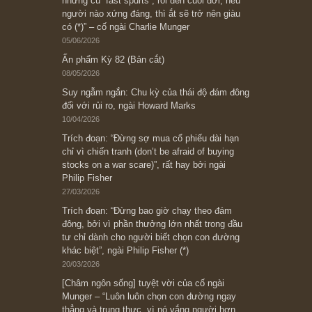
Subscribe ngay (*)
Bài viết gần đây nhất
[Châm ngôn sống] “Làm sao để trở nên giàu
có? Hãy kỷ luật chuẩn bị từng bước một cho
những cú “fast spurts”; rồi đến cuối đời, nếu
người nào xứng đáng, thì ắt sẽ trở nên giàu
có (*)” – cố ngài Charlie Munger
05/06/2026
Ấn phẩm Kỳ 82 (Bản cắt)
08/05/2026
Suy ngẫm ngắn: Chu kỳ của thái độ đám đông
đối với rủi ro, ngài Howard Marks
10/04/2026