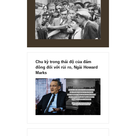
[Ấn phẩm kỳ 82], 36/36 trang,
chính thức phát hành!!
Chu kỳ trong thái độ của đám
đông đối với rủi ro, Ngài Howard
Marks