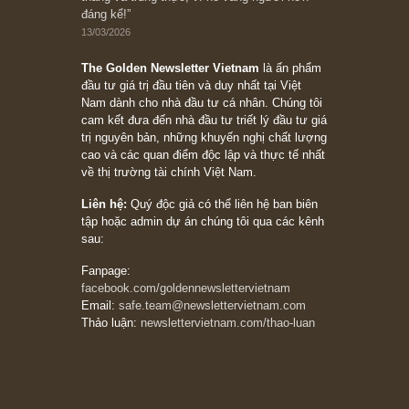
Trích đoạn: “Đừng sợ mua cổ phiếu dài hạn
chỉ vì chiến tranh (don’t be afraid of buying
stocks on a war scare)”, rất hay bởi ngài
Philip Fisher
27/03/2026
Trích đoạn: “Đừng bao giờ chạy theo đám
đông, bởi vì phần thưởng lớn nhất trong đầu
tư chỉ dành cho người biết chọn con đường
khác biệt”, ngài Philip Fisher (*)
20/03/2026
[Châm ngôn sống] tuyệt vời của cố ngài
Munger – “Luôn luôn chọn con đường ngay
thẳng và trung thực, vì nó vắng người hơn
đáng kể!”
13/03/2026
The Golden Newsletter Vietnam
là ấn phẩm
đầu tư giá trị đầu tiên và duy nhất tại Việt
Nam dành cho nhà đầu tư cá nhân. Chúng tôi
cam kết đưa đến nhà đầu tư triết lý đầu tư giá