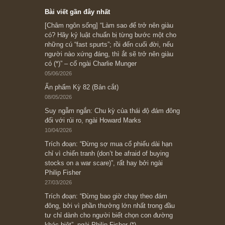
Subscribe ngay (*)
Bài viết gần đây nhất
[Châm ngôn sống] “Làm sao để trở nên giàu
có? Hãy kỷ luật chuẩn bị từng bước một cho
những cú “fast spurts”; rồi đến cuối đời, nếu
người nào xứng đáng, thì ắt sẽ trở nên giàu
có (*)” – cố ngài Charlie Munger
05/06/2026
Ấn phẩm Kỳ 82 (Bản cắt)
08/05/2026
Suy ngẫm ngắn: Chu kỳ của thái độ đám đông