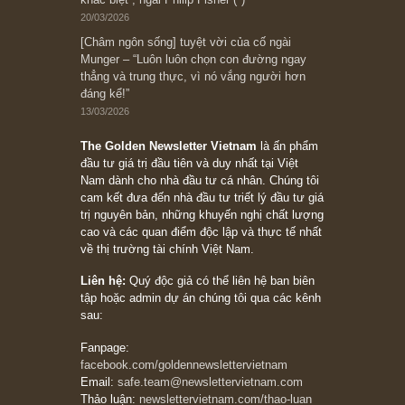
đối với rủi ro, ngài Howard Marks
10/04/2026
Trích đoạn: “Đừng sợ mua cổ phiếu dài hạn
chỉ vì chiến tranh (don’t be afraid of buying
stocks on a war scare)”, rất hay bởi ngài
Philip Fisher
27/03/2026
Trích đoạn: “Đừng bao giờ chạy theo đám
đông, bởi vì phần thưởng lớn nhất trong đầu
tư chỉ dành cho người biết chọn con đường
khác biệt”, ngài Philip Fisher (*)
20/03/2026
[Châm ngôn sống] tuyệt vời của cố ngài
Munger – “Luôn luôn chọn con đường ngay
thẳng và trung thực, vì nó vắng người hơn
đáng kể!”
13/03/2026
The Golden Newsletter Vietnam
là ấn phẩm