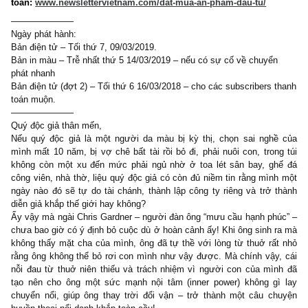
phúc” – sắp phát hành!
Cách đặt mua, giá cả, và hình thức thanh
toán:
www.newslettervietnam.com/dat-mua-an-pham-dau-tu/
———————
Ngày phát hành:
Bản điện tử – Tối thứ 7, 09/03/2019.
Bản in màu – Trễ nhất thứ 5 14/03/2019 – nếu có sự cố về chuyể
phát nhanh
Bản điện tử (đợt 2) – Tối thứ 6 16/03/2018 – cho các subscribers 
toán muộn.
———————
Quý độc giả thân mến,
Nếu quý độc giả là một người da màu bị kỳ thị, chọn sai ngh
mình mất 10 năm, bị vợ chê bất tài rồi bỏ đi, phải nuôi con, tron
không còn một xu đến mức phải ngủ nhờ ở toa lét sân bay, g
công viên, nhà thờ, liệu quý độc giả có còn đủ niềm tin rằng mìn
ngày nào đó sẽ tự do tài chánh, thành lập công ty riêng và trở 
diễn giả khắp thế giới hay không?
Ấy vậy mà ngài Chris Gardner – người đàn ông “mưu cầu hạnh ph
chưa bao giờ có ý định bỏ cuộc dù ở hoàn cảnh ấy! Khi ông sinh 
không thấy mặt cha của mình, ông đã tự thề với lòng từ thuở rấ