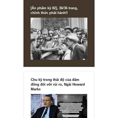
Ấn phẩm đầu tư giá trị 26_tháng 09.2019
Ấn phẩm đầu tư giá trị 26, ấn phẩm “cập nhật phân tích cổ phiếu” 
Golden Newsletter Vietnam – sắp phát hành! Cách đặt...
READ MORE
STOCK ANALYSIS
IDI: Những câu hỏi lớn về tài chính, quả
trị mà ít người nhắc đến
(Cập nhật 03/2020) Như đã trình bày từ lần ptich trước, chúng tôi
không tin con số doanh thu & LNST mà cty báo cáo xét đến quy 
so...
READ MORE
[Ấn phẩm kỳ 82], 36/36 trang,
chính thức phát hành!!