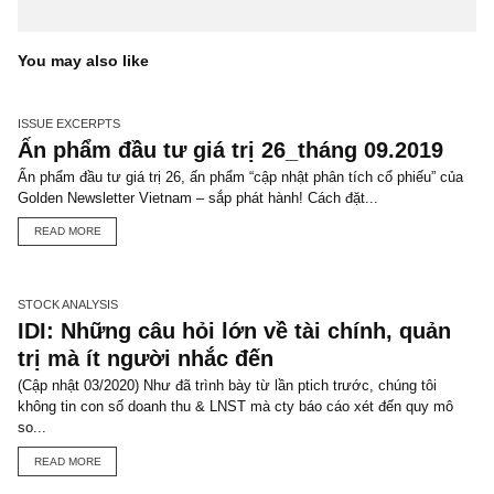
TGN_S.A.F.E Team
Đội biên tập S.A.F.E
VIEW ALL POSTS
You may also like
ISSUE EXCERPTS