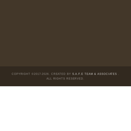
Liên hệ:
Quý độc giả có thể liên hệ ban biên
tập hoặc admin dự án chúng tôi qua các kênh
sau:
Fanpage:
facebook.com/goldennewslettervietnam
Email:
safe.team@newslettervietnam.com
Thảo luận:
newslettervietnam.com/thao-luan