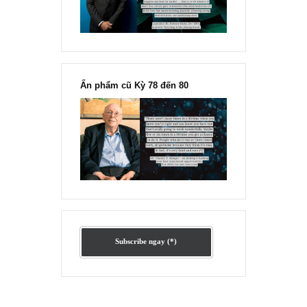
“Đừng sợ mua cổ phiếu dài hạn
chỉ vì chiến tranh”, ngài Philip
Fisher
Ấn phẩm lẻ Kỳ 81 đến 83