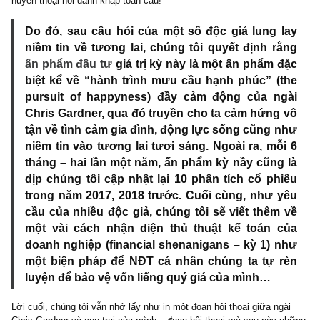
rằng ông không thể bỏ rơi con mình như vậy được. Mà chính vậy
nỗi đau từ thuở niên thiếu và trách nhiệm vì người con của mì
tạo nên cho ông một sức mạnh nội tâm (inner power) không g
chuyển nổi, giúp ông thay trời đổi vận – trở thành một câu c
huyền thoại nổi danh khắp toàn cầu!
Do đó, sau câu hỏi của một số độc giả lung l
niềm tin về tương lai, chúng tôi quyết định rằ
ấn phẩm đầu tư
giá trị kỳ này là một ấn phẩm đ
biệt kể về “hành trình mưu cầu hạnh phúc” (t
pursuit of happyness) đầy cảm động của ng
Chris Gardner, qua đó truyền cho ta cảm hứng 
tận về tình cảm gia đình, động lực sống cũng n
niềm tin vào tương lai tươi sáng. Ngoài ra, mỗi
tháng – hai lần một năm, ấn phẩm kỳ nầy cũng 
dịp chúng tôi cập nhật lại 10 phân tích cổ phi
trong năm 2017, 2018 trước. Cuối cùng, như y
cầu của nhiều độc giả, chúng tôi sẽ viết thêm 