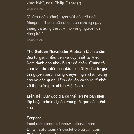
Bài viết gần đây nhất
[Châm ngôn sống] “Làm sao để trở nên giàu
có? Hãy kỷ luật chuẩn bị từng bước một cho
những cú “fast spurts”; rồi đến cuối đời, nếu
người nào xứng đáng, thì ắt sẽ trở nên giàu
có (*)” – cố ngài Charlie Munger
05/06/2026
Ấn phẩm Kỳ 82 (Bản cắt)
08/05/2026
Suy ngẫm ngắn: Chu kỳ của thái độ đám đông
đối với rủi ro, ngài Howard Marks
10/04/2026
Trích đoạn: “Đừng sợ mua cổ phiếu dài hạn
chỉ vì chiến tranh (don’t be afraid of buying
stocks on a war scare)”, rất hay bởi ngài
Philip Fisher