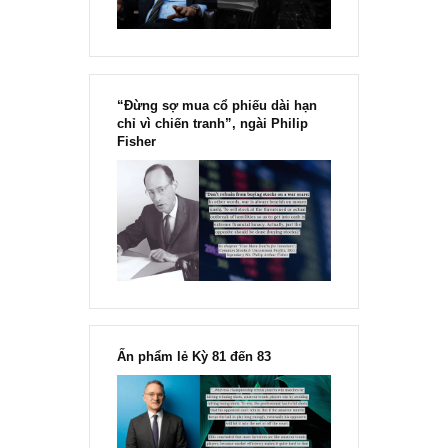
Chu kỳ trong thái độ của đám
đông đối với rủi ro, Ngài Howard
Marks