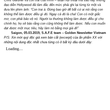
một vài cách nhận diện thủ thuật kế toán c
doanh nghiệp (financial shenanigans – kỳ 1) n
một biện pháp để NĐT cá nhân chúng ta tự r
luyện để bảo vệ vốn liếng quý giá của mình…
Lời cuối, chúng tôi vẫn nhớ lấy như in một đoạn hội thoại giữa ngà
Chris Gardner và con trai của mình – đoạn hội thoại mà sau này 
đạo diễn Hollywood đã tâm đắc đến mức phải ghi lại từng từ một 
đưa lên phim ảnh:
“Con trai à. Đừng bao giờ để bất cứ ai nói rằng 
không thể làm được điều gì đó. Ngay cả đó là cha! Con có một giấ
mơ, con phải bảo vệ nó. Người ta thường không làm được điều gì
chính họ, họ sẽ bảo rằng con cũng không thể làm được. Nếu con
đạt được một mục tiêu, hãy làm nó bằng mọi giá đi!”
Saigon, 05.03.2019, S.A.F.E team – Golden Newsletter Vi
P/S: Xin mời quý độc giả xem bản cắt (excerpt) của ấn phẩm XX 
những nội dung độc nhất chưa từng có ở bất kỳ đâu dưới đây: