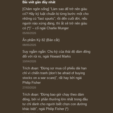
Subscribe ngay (*)
Bài viết gần đây nhất
[Châm ngôn sống] “Làm sao để trở nên giàu
có? Hãy kỷ luật chuẩn bị từng bước một cho
những cú “fast spurts”; rồi đến cuối đời, nếu
người nào xứng đáng, thì ắt sẽ trở nên giàu
có (*)” – cố ngài Charlie Munger
05/06/2026
Ấn phẩm Kỳ 82 (Bản cắt)
08/05/2026
Suy ngẫm ngắn: Chu kỳ của thái độ đám đông