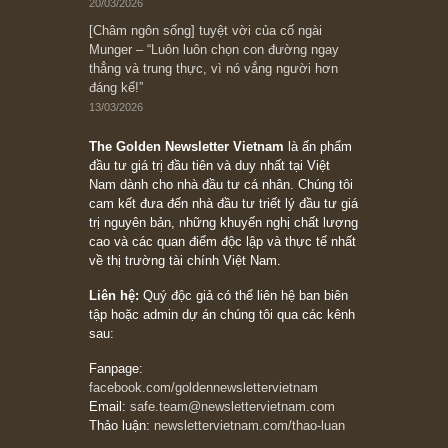
đối với rủi ro, ngài Howard Marks
10/04/2026
Trích đoạn: “Đừng sợ mua cổ phiếu dài hạn
chỉ vì chiến tranh (don’t be afraid of buying
stocks on a war scare)”, rất hay bởi ngài
Philip Fisher
27/03/2026
Trích đoạn: “Đừng bao giờ chạy theo đám
đông, bởi vì phần thưởng lớn nhất trong đầu
tư chỉ dành cho người biết chọn con đường
khác biệt”, ngài Philip Fisher (*)
20/03/2026
[Châm ngôn sống] tuyệt vời của cố ngài
Munger – “Luôn luôn chọn con đường ngay
thẳng và trung thực, vì nó vắng người hơn
đáng kể!”
13/03/2026
The Golden Newsletter Vietnam
là ấn phẩm
đầu tư giá trị đầu tiên và duy nhất tại Việt