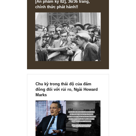
[Ấn phẩm kỳ 82], 36/36 trang,
chính thức phát hành!!
Chu kỳ trong thái độ của đám
đông đối với rủi ro, Ngài Howard
Marks