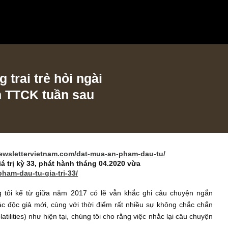
àng trai trẻ hỏi ngài
đoán TTCK tuần sau
tps://newslettervietnam.com/dat-mua-an-pham-dau-tu/
 tư giá trị kỳ 33, phát hành tháng 04.2020 vừa
om/an-pham-dau-tu-gia-tri-33/