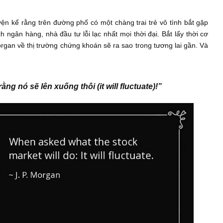
i chúng tôi kể từ giữa năm 2017 có lẽ vẫn khắc ghi câu ch
 với các độc giả mới, cùng với thời điểm rất nhiều sự không 
igh volatilities) như hiện tại, chúng tôi cho rằng việc nhắc lại 
thừa…
l, chuyện kể rằng trên đường phố có một chàng trai trẻ vô tì
hủ tịch ngân hàng, nhà đầu tư lỗi lạc nhất mọi thời đại. Bắt l
ngài Morgan về thị trường chứng khoán sẽ ra sao trong tương l
 chóng:
ta tin rằng nó sẽ lên xuống thôi (it will fluctuate)!”