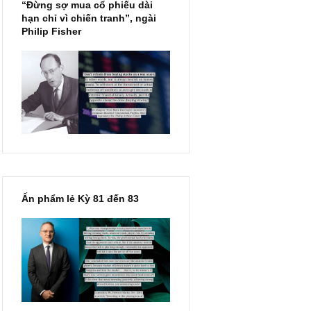
“Đừng sợ mua cổ phiếu dài
hạn chỉ vì chiến tranh”, ngài
Philip Fisher
hi họ thực
ường thẳng
hích biến