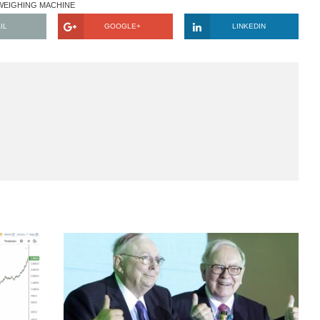
 lại dựa quyết định của mình vào một thứ luôn luôn biến độn
ống như việc lựa ngày mưa hay nắng để quyết định kinh doanh, 
n hạn liệu có thể giúp ta có được giấc ngủ ngon và sự ung 
-30 năm tới hay không?
Saigon, Tối muộn 21.05.2020, bởi S.A.F.E t
ILL FLUCTUATE
JOHN PIERPOINT MORGAN
MR.MARKET
SHORT-TERM
HINE
WEIGHING MACHINE
EMAIL
GOOGLE+
LINKE
E Team
S.A.F.E