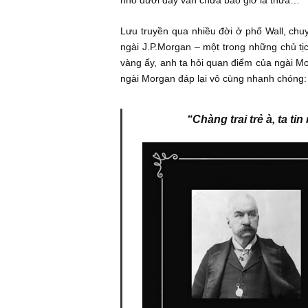
Những quý độc giả quen thuộc vớ
nhưng đáng nhớ nầy. Tuy nhiên đối
(uncertainties) và biến động mạnh (h
nhỏ dưới đây vẫn chưa bao giờ là 
Lưu truyền qua nhiều đời ở phố Wal
ngài J.P.Morgan – một trong những c
vàng ấy, anh ta hỏi quan điểm của 
ngài Morgan đáp lại vô cùng nhanh
“Chàng trai trẻ à, 