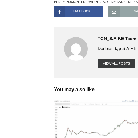
doanh nghiệp
. Tại sao chúng ta
fluctuate) bất thường như vậy? Gi
hành động theo dự đoán vĩ mô ngắ
quán trong quá trình đầu tư dài 20
BENJAMIN GRAHAM
FORECASTS
IT W
PERFORMANCE PRESSURE
VOTING MAC
FACEBOOK
TGN_S.A.F.
Đội biên tập 