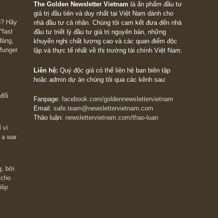
h sử
biết, IQ 130, IQ 180 và kẻ s
rủi ro khi
bạn
ies mà ít
Trích từ ấn phẩm đầu tư giá trị VIII, phát hàn
03.2018 Trích dẫn và dịch thuật từ buổi nói c
ngài Charlie Munger tại The...
 – Ấn phẩm bán
phẩm đầu tư giá
READ MORE
The Golden Newsletter Vietnam
là ấn phẩm đầu
giá trị đầu tiên và duy nhất tại Việt Nam dành cho
 giàu có? Hãy
nhà đầu tư cá nhân. Chúng tôi cam kết đưa đến 
ững cú “fast
đầu tư triết lý đầu tư giá trị nguyên bản, những
ào xứng đáng,
khuyến nghị chất lượng cao và các quan điểm độ