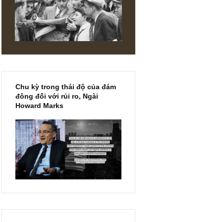
uyện ngắn
chắc chắn
câu chuyện
nh bắt gặp
ấy thời cơ
ai gần. Và
Chu kỳ trong thái độ của đám
đông đối với rủi ro, Ngài
Howard Marks