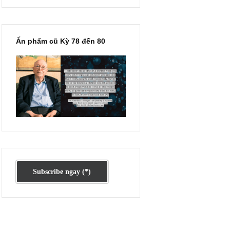
kia mà thị
Ấn phẩm lẻ Kỳ 81 đến 83
t số đông
.”
Ấn phẩm cũ Kỳ 78 đến 80
khả thi và
thị trường
lùng” của