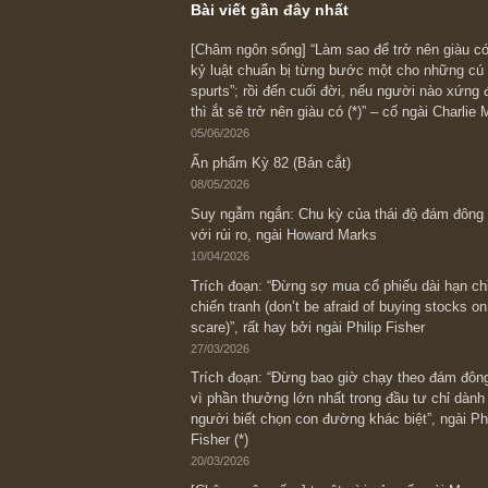
bàn về bẫy cận thị lịc
(historical myopia) và 
đầu tư nhóm commodit
người nhắc đến
@Chuyện ngắn trích từ ấn phẩm kỳ 53
khống cuối cùng của TGN Đặt mua ấn 
trị đầu tiên & duy nhất tại...
READ MORE
Bài viết gần đây nhất
[Châm ngôn sống] “Làm sao để trở nên
kỷ luật chuẩn bị từng bước một cho nh
spurts”; rồi đến cuối đời, nếu người n