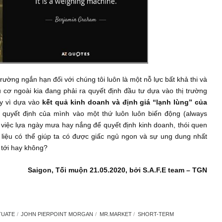
sao tin xấu như vậy mà thị trường không giảm? Tin tốt như thế 
 ra rằng:
“Trong ngắn hạn, thị trường là
chiếc máy biểu quyế
 hạn, nó sẽ là chiếc bàn cân giá trị lạnh lùng (weighing machine)
hích thị trường ngắn hạn đối với chúng tôi luôn là một nỗ lực bất 
 nhà đầu cơ ngoài kia đang phải ra quyết định đầu tư dựa vào 
 đó, thay vì dựa vào
kết quả kinh doanh và định giá “lạnh 