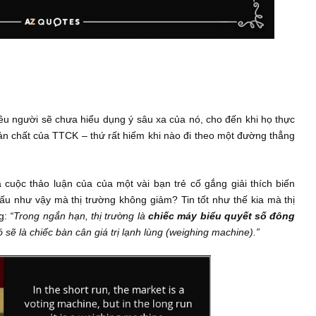
ầu, nhiều người sẽ chưa hiểu dụng ý sâu xa của nó, cho đến k
 rồ về bản chất của TTCK – thứ rất hiếm khi nào đi theo một đ
ghe qua cuộc thảo luận của của một vài bạn trẻ cố gắng giải t