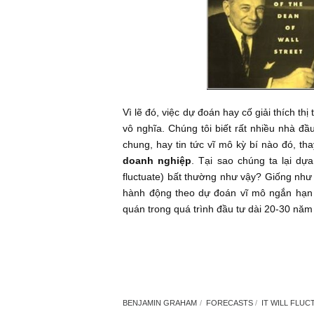
động của thị trường, hỏi rằng: tại 
trường không tăng? Họ không nhận
(voting machine)
, nhưng trong dài
Vì lẽ đó, việc dự đoán hay cố giải t
vô nghĩa. Chúng tôi biết rất nhiều
chung, hay tin tức vĩ mô kỳ bí nào